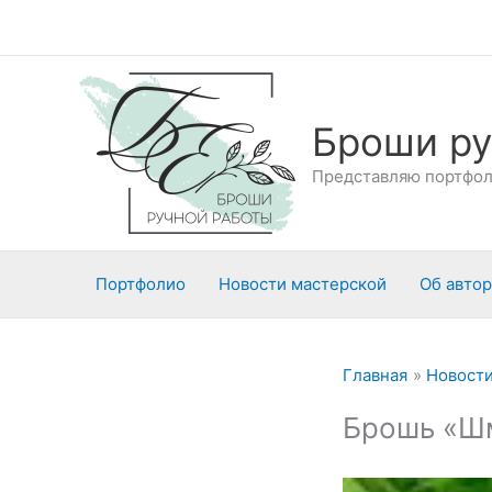
Перейти
к
содержимому
Броши ру
Представляю портфоли
Портфолио
Новости мастерской
Об авто
Главная
Новости
Брошь «Шм