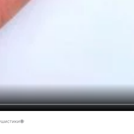
ушистики🐝