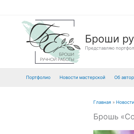
Перейти
к
содержимому
Броши ру
Представляю портфоли
Портфолио
Новости мастерской
Об авто
Главная
Новости
Брошь «Со