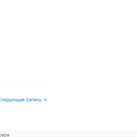
Следующая Запись
→
сера