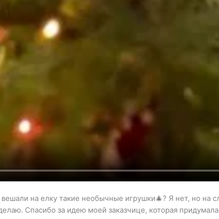
 вешали на елку такие необычные игрушки🎄? Я нет, но на 
делаю. Спасибо за идею моей заказчице, которая придумала