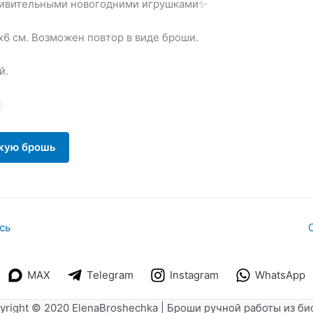
дивительными новогодними игрушками✨
х6 см. Возможен повтор в виде броши.
й.
жую брошь
сь
MAX
Telegram
Instagram
WhatsApp
yright © 2020 ElenaBroshechka | Броши ручной работы из би