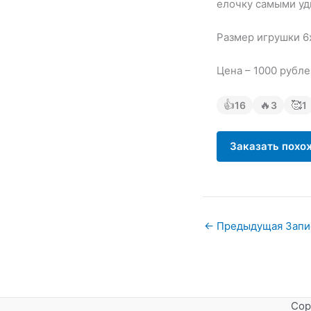
елочку самыми у
Размер игрушки 6
Цена – 1000 рубле
👍
🔥
🥰
16
3
1
Заказать похо
←
Предыдущая Запи
Cop