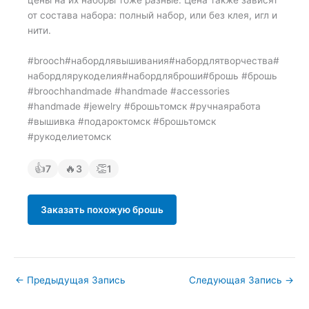
от состава набора: полный набор, или без клея, игл и
нити.
#brooch#набордлявышивания#набордлятворчества#
набордлярукоделия#набордляброши#брошь #брошь
#broochhandmade #handmade #accessories
#handmade #jewelry #брошьтомск #ручнаяработа
#вышивка #подароктомск #брошьтомск
#рукоделиетомск
👍
🔥
👏
7
3
1
Заказать похожую брошь
←
Предыдущая Запись
Следующая Запись
→