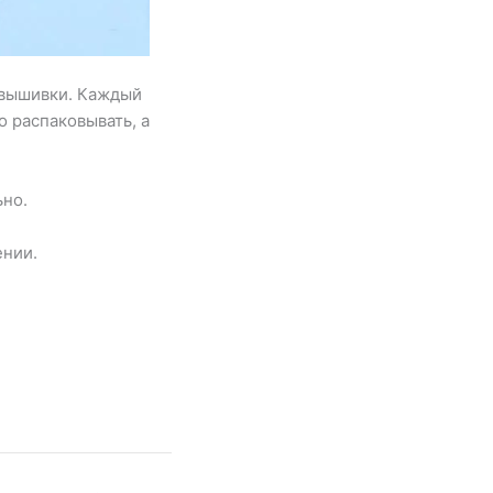
я вышивки. Каждый
о распаковывать, а
ьно.
ении.