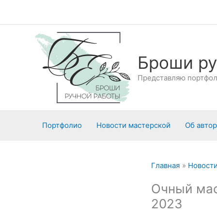
Перейти
к
содержимому
Броши ру
Представляю портфоли
Портфолио
Новости мастерской
Об авто
Главная
Новости
Очный мас
2023