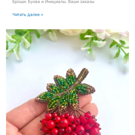
Броши: Буква и Инициалы. Ваши заказы
Броши:
Читать далее »
Буква
и
Инициалы
—
1
октября
2025