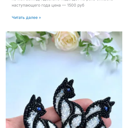
наступающего года цена — 1500 руб
Броши:
Читать далее »
Лошадь,
Конь
и
Символ
года
—
3
октября
2025