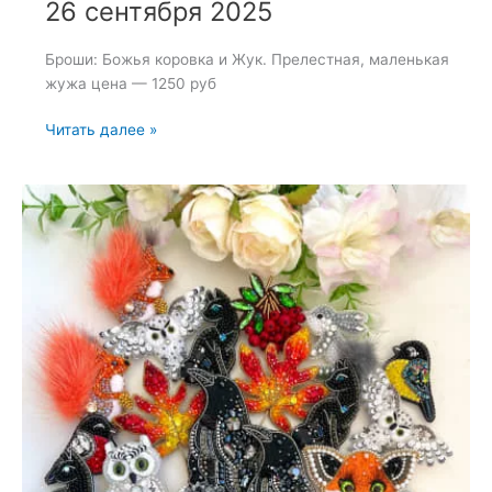
26 сентября 2025
Броши: Божья коровка и Жук. Прелестная, маленькая
жужа цена — 1250 руб
Броши:
Читать далее »
Божья
коровка
и
Жук
—
26
сентября
2025