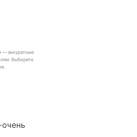
и — аккуратные
алям. Выберите
ие.
-очень