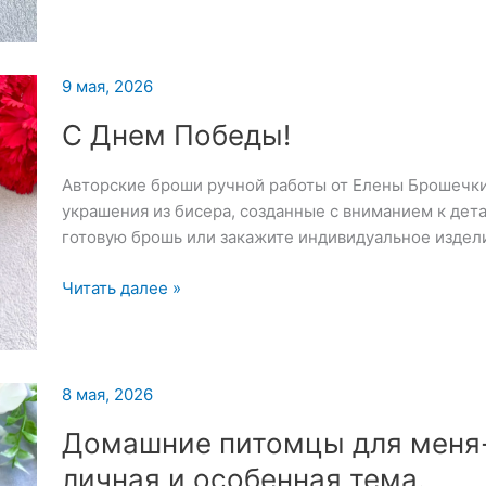
гриб)
—
признанный
9 мая, 2026
«царь
грибов»,
С Днем Победы!
который
ценится
Авторские броши ручной работы от Елены Брошечк
за
украшения из бисера, созданные с вниманием к дет
великолепный
готовую брошь или закажите индивидуальное издел
вкус
С
Читать далее »
Днем
Победы!
8 мая, 2026
Домашние питомцы для меня
личная и особенная тема.