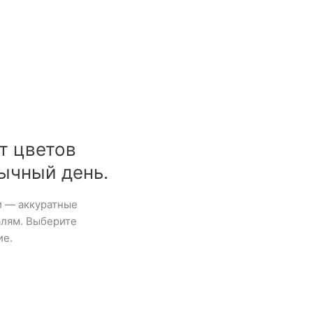
т цветов
бычный день.
и — аккуратные
алям. Выберите
ие.