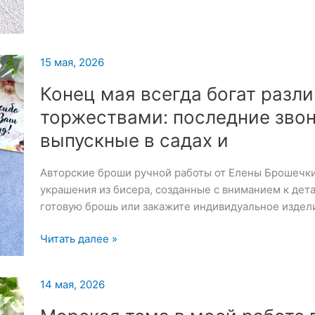
букет
цветов
без
повода,
15 мая, 2026
а
Конец мая всегда богат разл
просто
так,
торжествами: последние звон
в
выпускные в садах и
обычный
день.
Авторские броши ручной работы от Елены Брошечк
украшения из бисера, созданные с вниманием к дет
готовую брошь или закажите индивидуальное издел
Конец
Читать далее »
мая
всегда
14 мая, 2026
богат
различными