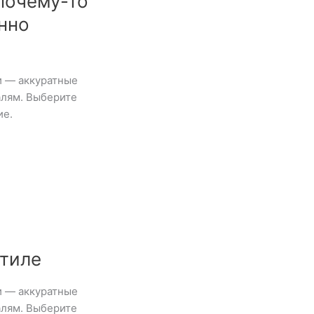
почему-то
нно
и — аккуратные
алям. Выберите
ие.
стиле
и — аккуратные
алям. Выберите