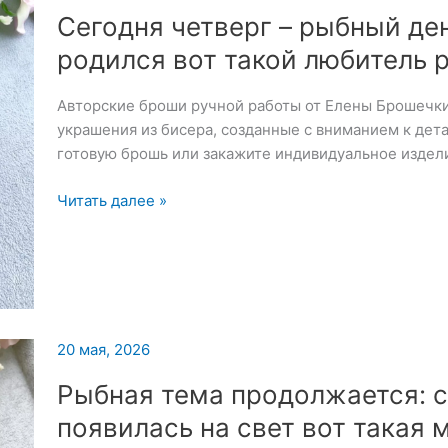
Сегодня четверг – рыбный ден
родился вот такой любитель 
Авторские броши ручной работы от Елены Брошечк
украшения из бисера, созданные с вниманием к дет
готовую брошь или закажите индивидуальное издел
Сегодня
Читать далее »
четверг
–
рыбный
день,
и
у
20 мая, 2026
меня
Рыбная тема продолжается: 
родился
вот
появилась на свет вот такая 
такой