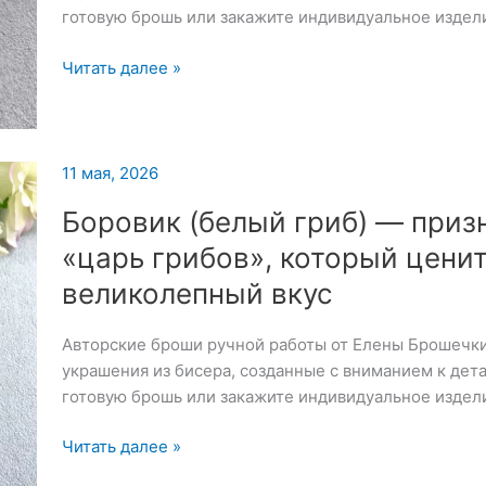
готовую брошь или закажите индивидуальное издел
Обвес
Читать далее »
на
сумочку
в
русском
11 мая, 2026
стиле
Боровик (белый гриб) — приз
«царь грибов», который ценит
великолепный вкус
Авторские броши ручной работы от Елены Брошечк
украшения из бисера, созданные с вниманием к дет
готовую брошь или закажите индивидуальное издел
Боровик
Читать далее »
(белый