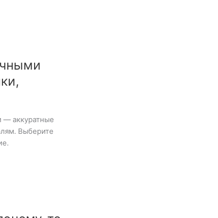
ичными
ки,
и — аккуратные
алям. Выберите
ие.