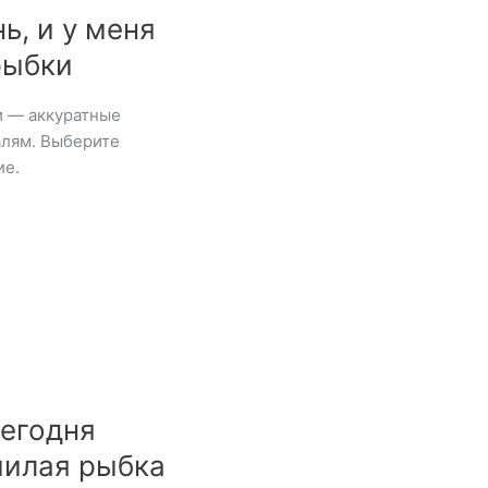
ь, и у меня
рыбки
и — аккуратные
алям. Выберите
ие.
сегодня
милая рыбка