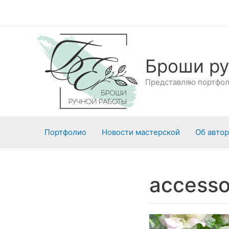
Перейти
к
содержимому
Броши ру
Представляю портфоли
Портфолио
Новости мастерской
Об авто
accesso