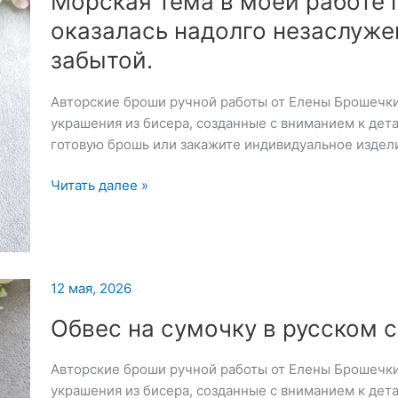
Морская тема в моей работе 
торжествами:
оказалась надолго незаслуже
последние
звонки,
забытой.
выпускные
в
Авторские броши ручной работы от Елены Брошечк
садах
украшения из бисера, созданные с вниманием к дет
и
готовую брошь или закажите индивидуальное издел
Морская
Читать далее »
тема
в
моей
работе
12 мая, 2026
почему-
то
Обвес на сумочку в русском 
оказалась
надолго
Авторские броши ручной работы от Елены Брошечк
незаслуженно
украшения из бисера, созданные с вниманием к дет
забытой.