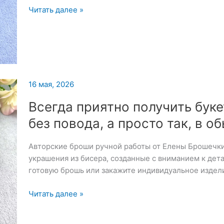
Моя
Читать далее »
морская
коллекция
сегодня
пополнилась
вот
таким
16 мая, 2026
милым
Всегда приятно получить буке
китенком
без повода, а просто так, в о
Авторские броши ручной работы от Елены Брошечк
украшения из бисера, созданные с вниманием к дет
готовую брошь или закажите индивидуальное издел
Всегда
Читать далее »
приятно
получить