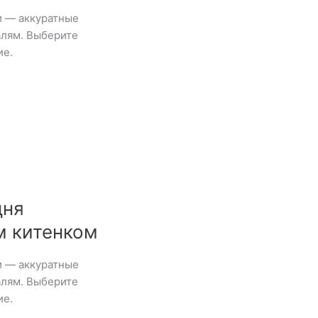
и — аккуратные
алям. Выберите
ие.
дня
м китенком
и — аккуратные
алям. Выберите
ие.