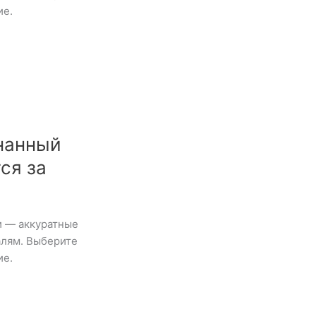
ие.
нанный
ся за
и — аккуратные
алям. Выберите
ие.