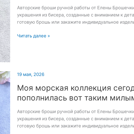
любитель
Авторские броши ручной работы от Елены Брошечк
рыбки
украшения из бисера, созданные с вниманием к дет
готовую брошь или закажите индивидуальное издел
Рыбная
Читать далее »
тема
продолжается:
сегодня
появилась
на
19 мая, 2026
свет
вот
Моя морская коллекция сего
такая
пополнилась вот таким милы
милая
рыбка
Авторские броши ручной работы от Елены Брошечк
украшения из бисера, созданные с вниманием к дет
готовую брошь или закажите индивидуальное издел