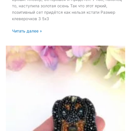
то, наступила золотая осень Так что этот яркий,
позитивный сет придётся как нельзя кстати Размер
клеверочков 3 5х3
Броши:
Читать далее »
Клевер,
Сетброшей
и
Придется