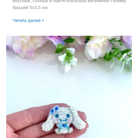
вкусные, сочные и притягательные витаминки Размер
брошей 5х3,5 см
Броши:
Читать далее »
Лимон
и
Вишня