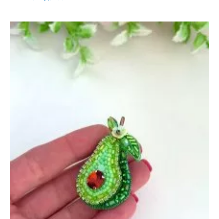
Лист,
Рябина
и
Зонт