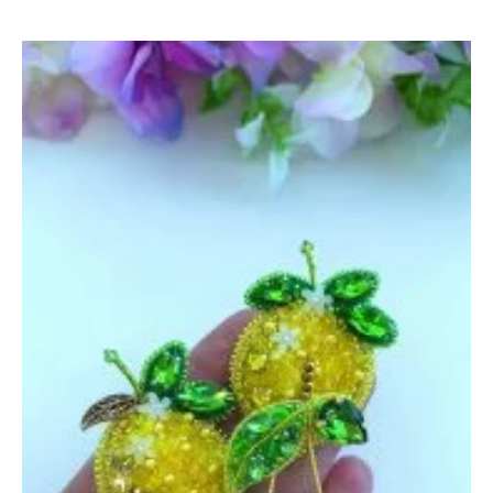
Груша,
Яблоко
и
Инжир