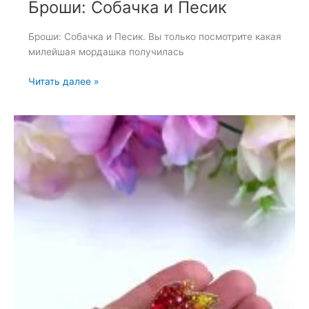
Броши: Собачка и Песик
Броши: Собачка и Песик. Вы только посмотрите какая
милейшая мордашка получилась
Броши:
Читать далее »
Собачка
и
Песик