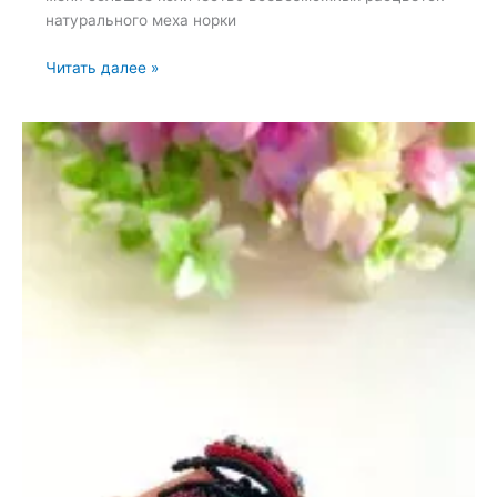
натурального меха норки
Брошь
Читать далее »
«Помпонизмеханорки»