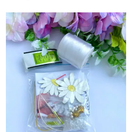
Ромашка
и
Брошь
пока
свободна
цена