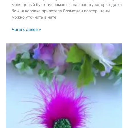
меня целый букет из ромашек, на красоту которых даже
божья коровка прилетела Возможен повтор, цены
можно уточнить в чате
Броши:
Читать далее »
Ромашка,
Божья
коровка
и
Жук