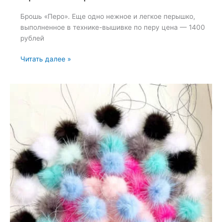
Брошь «Перо». Еще одно нежное и легкое перышко,
выполненное в технике-вышивке по перу цена — 1400
рублей
Брошь
Читать далее »
«Перо»
—
15
июля
2023