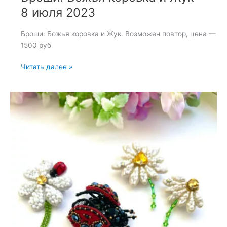
8 июля 2023
Броши: Божья коровка и Жук. Возможен повтор, цена —
1500 руб
Броши:
Читать далее »
Божья
коровка
и
Жук
—
8
июля
2023