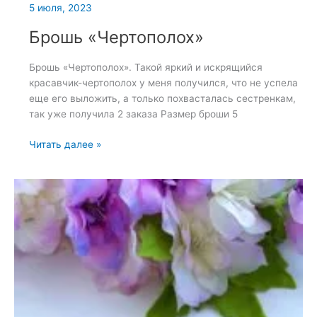
5 июля, 2023
Брошь «Чертополох»
Брошь «Чертополох». Такой яркий и искрящийся
красавчик-чертополох у меня получился, что не успела
еще его выложить, а только похвасталась сестренкам,
так уже получила 2 заказа Размер броши 5
Брошь
Читать далее »
«Чертополох»