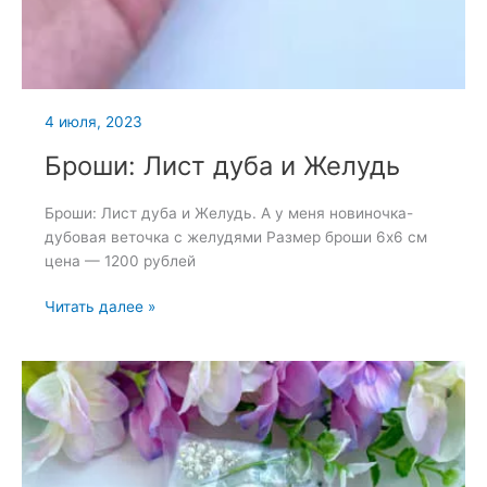
4 июля, 2023
Броши: Лист дуба и Желудь
Броши: Лист дуба и Желудь. А у меня новиночка-
дубовая веточка с желудями Размер броши 6х6 см
цена — 1200 рублей
Броши:
Читать далее »
Лист
дуба
и
Желудь