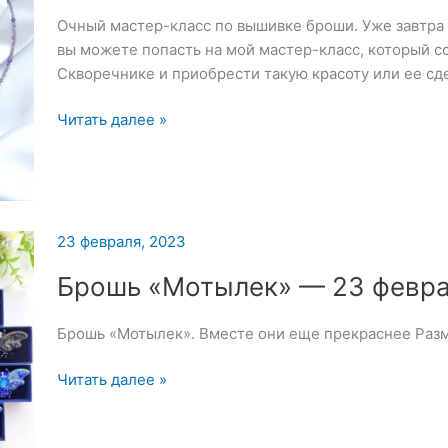
Очный мастер-класс по вышивке броши. Уже завтра 26
вы можете попасть на мой мастер-класс, который со
Скворечнике и приобрести такую красоту или ее сд
Очный
Читать далее »
мастер-
класс
по
вышивке
броши
23 февраля, 2023
—
Брошь «Мотылек» — 23 февра
25
февраля
Брошь «Мотылек». Вместе они еще прекраснее Разм
2023
Брошь
Читать далее »
«Мотылек»
—