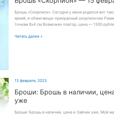
Брошь «Скорпион» — 15 февр
Брошь «Скорпион». Сегодня у меня родился вот так
яркий, и обжигающе-прекрасный скорпиончик Разм
точкам 8х4 см Возможен повтор, цена — 1300 рубл
Брошь
Читать далее »
«Скорпион»
—
15
февраля
2023
13 февраля, 2023
Броши: Брошь в наличии, цен
уже
Броши: Брошь в наличии, цена и Зайчик уже. Мой 