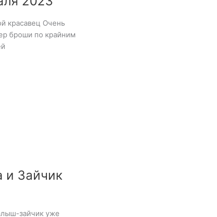
аля 2023
ой красавец Очень
ер броши по крайним
ей
а и Зайчик
малыш-зайчик уже