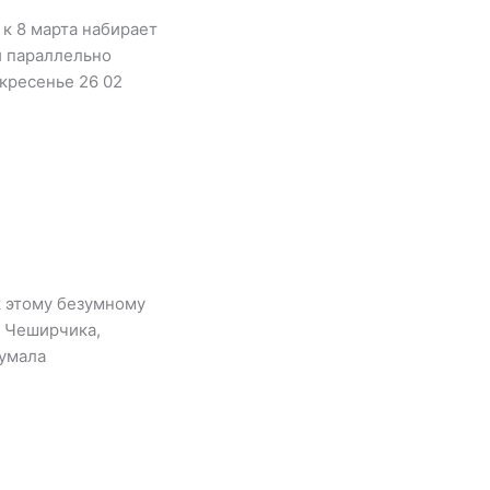
к 8 марта набирает
и параллельно
скресенье 26 02
к этому безумному
и Чеширчика,
думала