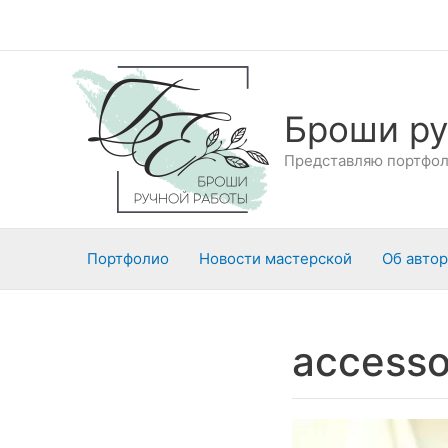
Перейти
к
содержимому
Броши ру
Представляю портфоли
Портфолио
Новости мастерской
Об авто
accesso