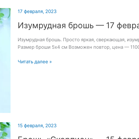
17 февраля, 2023
Изумрудная брошь — 17 февр
Изумрудная брошь. Просто яркая, сверкающая, изу
Размер броши 5х4 см Возможен повтор, цена — 110
Изумрудная
Читать далее »
брошь
—
17
февраля
2023
15 февраля, 2023