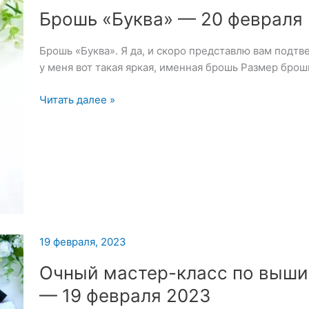
2023
Брошь «Буква» — 20 февраля
Брошь «Буква». Я да, и скоро представлю вам подт
у меня вот такая яркая, именная брошь Размер брош
Брошь
Читать далее »
«Буква»
—
20
февраля
2023
19 февраля, 2023
Очный мастер-класс по выши
— 19 февраля 2023