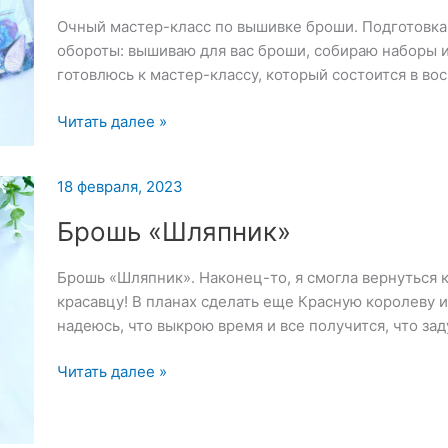
Очный мастер-класс по вышивке броши. Подготовка 
обороты: вышиваю для вас броши, собираю наборы 
готовлюсь к мастер-классу, который состоится в во
Очный
Читать далее »
мастер-
класс
18 февраля, 2023
по
вышивке
Брошь «Шляпник»
броши
—
Брошь «Шляпник». Наконец-то, я смогла вернуться 
19
красавцу! В планах сделать еще Красную королеву 
февраля
надеюсь, что выкрою время и все получится, что за
2023
Брошь
Читать далее »
«Шляпник»