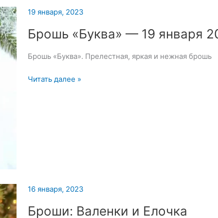
вышивки
19 января, 2023
броши
—
Брошь «Буква» — 19 января 2
21
января
Брошь «Буква». Прелестная, яркая и нежная брошь
2023
Брошь
Читать далее »
«Буква»
—
19
января
2023
16 января, 2023
Броши: Валенки и Елочка