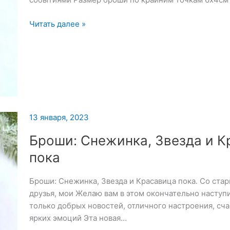
Брошь
Читать далее »
«Снегирь»
—
15
января
2023
13 января, 2023
Броши: Снежинка, Звезда и К
пока
Броши: Снежинка, Звезда и Красавица пока. Со ст
друзья, мои Желаю вам в этом окончательно наступ
только добрых новостей, отличного настроения, сча
ярких эмоций Эта новая…