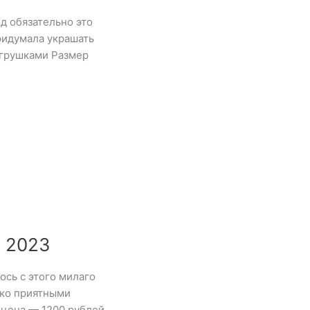
од обязательно это
ридумала украшать
грушками Размер
 2023
ось с этого милаго
ько приятными
 цена — 1200 рублей