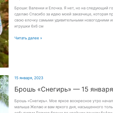
Броши: Валенки и Елочка. Я нет, но на следующий г
сделаю Спасибо за идею моей заказчице, которая п
свою елочку самыми удивительными новогодними и
игрушки 6х6 см
Броши:
Читать далее »
Валенки
и
Елочка
15 января, 2023
Брошь «Снегирь» — 15 января
Брошь «Снегирь». Мое яркое воскресное утро начал
малыша Желаю и вам яркого дня, насыщенного тол
событиями Размер броши по крайним точкам 6х4см