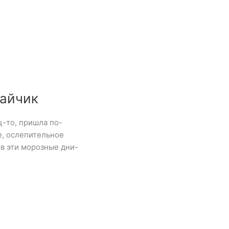
Зайчик
ц-то, пришла по-
е, ослепительное
 в эти морозные дни-