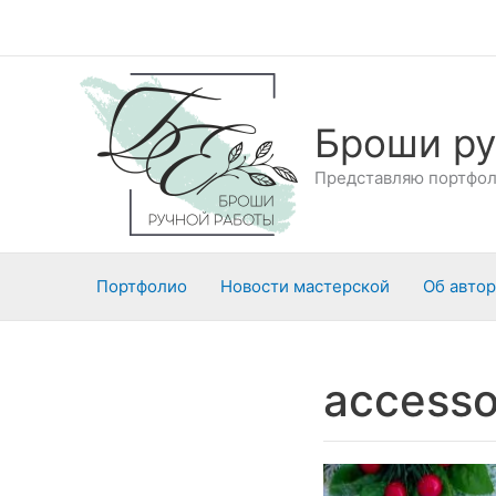
Перейти
к
содержимому
Броши ру
Представляю портфоли
Портфолио
Новости мастерской
Об авто
accesso