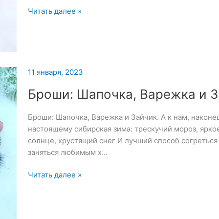
Броши:
Читать далее »
Снежинка,
Звезда
и
Красавица
пока
11 января, 2023
Броши: Шапочка, Варежка и 
Броши: Шапочка, Варежка и Зайчик. А к нам, наконе
настоящему сибирская зима: трескучий мороз, ярко
солнце, хрустящий снег И лучший способ согреться
заняться любимым х…
Броши:
Читать далее »
Шапочка,
Варежка
и