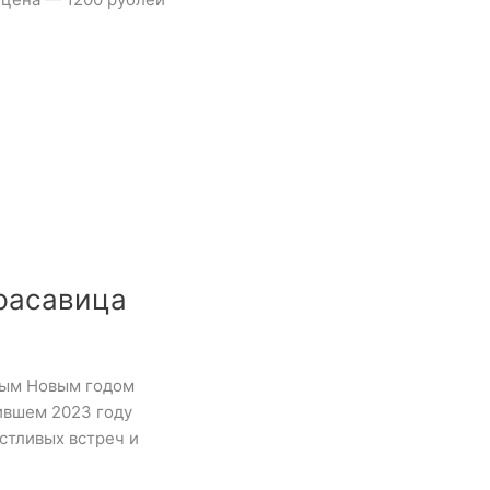
расавица
арым Новым годом
ившем 2023 году
стливых встреч и