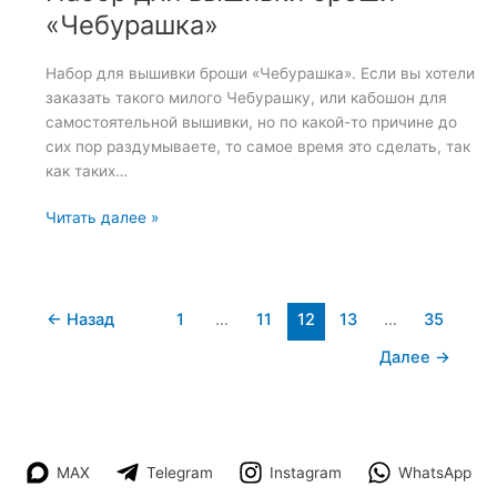
«Чебурашка»
Набор для вышивки броши «Чебурашка». Если вы хотели
заказать такого милого Чебурашку, или кабошон для
самостоятельной вышивки, но по какой-то причине до
сих пор раздумываете, то самое время это сделать, так
как таких…
Набор
Читать далее »
для
вышивки
броши
«Чебурашка»
←
Назад
1
…
11
12
13
…
35
Далее
→
MAX
Telegram
Instagram
WhatsApp