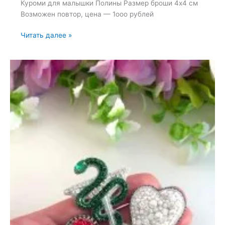
Куроми для малышки Полины Размер броши 4х4 см
Возможен повтор, цена — 1ооо рублей
Броши:
Читать далее »
Аниме,
Куроми
и
Кролик