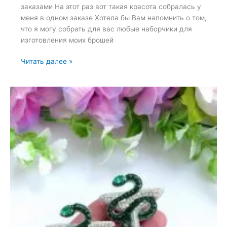
заказами На этот раз вот такая красота собралась у
меня в одном заказе Хотела бы Вам напомнить о том,
что я могу собрать для вас любые наборчики для
изготовления моих брошей
Набор
Читать далее »
для
вышивки
броши
—
20
июня
2023