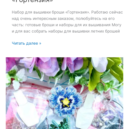
Набор для вышивки броши «Гортензия». Работаю сейчас
над очень интересным заказом, полюбуйтесь на его
часть: готовые броши и наборы для их вышивания Могу
и для вас собрать наборы для вышивки летних брошей
Набор
Читать далее »
для
вышивки
броши
«Гортензия»