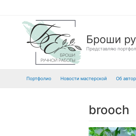
Перейти
к
содержимому
Броши ру
Представляю портфоли
Портфолио
Новости мастерской
Об авто
brooch