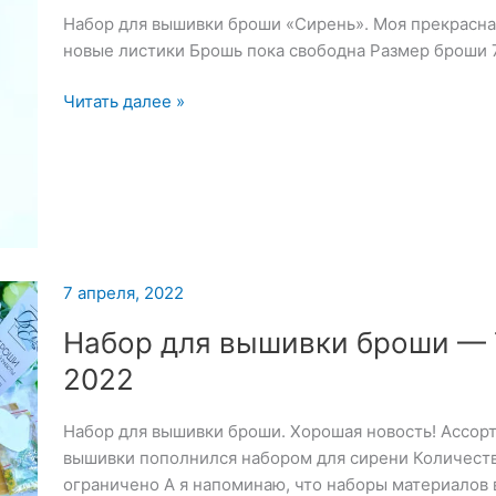
Набор для вышивки броши «Сирень». Моя прекрасна
новые листики Брошь пока свободна Размер броши 
Набор
Читать далее »
для
вышивки
броши
«Сирень»
—
8
апреля
7 апреля, 2022
2022
Набор для вышивки броши — 
2022
Набор для вышивки броши. Хорошая новость! Ассор
вышивки пополнился набором для сирени Количеств
ограничено А я напоминаю, что наборы материалов 