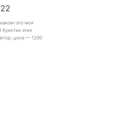
022
 маком-это моя
й букетик этих
втор, цена — 1200