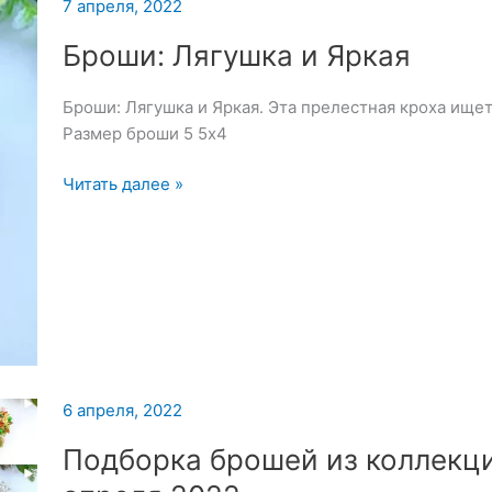
7 апреля, 2022
—
7
Броши: Лягушка и Яркая
апреля
2022
Броши: Лягушка и Яркая. Эта прелестная кроха ищет
Размер броши 5 5х4
Броши:
Читать далее »
Лягушка
и
Яркая
6 апреля, 2022
Подборка брошей из коллекц