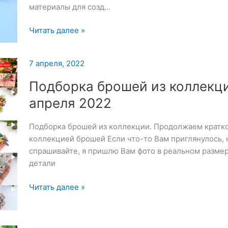
материалы для созд…
Набор
Читать далее »
для
вышивки
7 апреля, 2022
броши
—
Подборка брошей из коллекц
7
апреля 2022
апреля
2022
Подборка брошей из коллекции. Продолжаем кратко
коллекцией брошей Если что-то Вам приглянулось, 
спрашивайте, я пришлю Вам фото в реальном размер
детали
Подборка
Читать далее »
брошей
из
коллекции