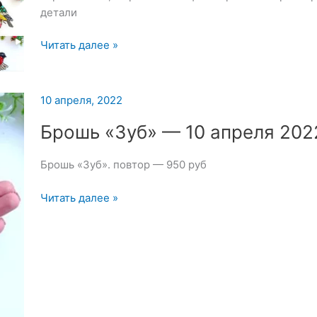
детали
Подборка
Читать далее »
брошей
из
коллекции
10 апреля, 2022
—
Брошь «Зуб» — 10 апреля 202
10
апреля
2022
Брошь «Зуб». повтор — 950 руб
Брошь
Читать далее »
«Зуб»
—
10
апреля
2022