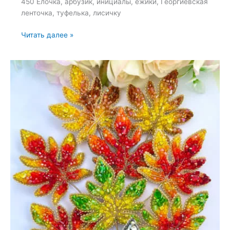
450 Ёлочка, арбузик, инициалы, ежики, Георгиевская
ленточка, туфелька, лисичку
Брошь
Читать далее »
«Любая
брошь
из
наличия»