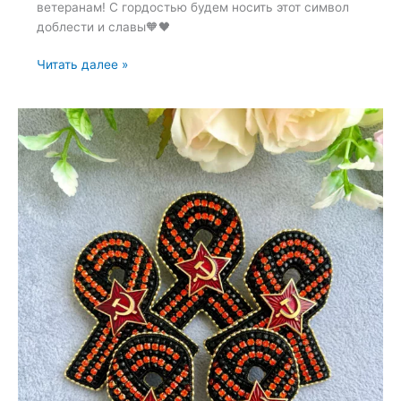
ветеранам! С гордостью будем носить этот символ
доблести и славы🧡🖤
В
Читать далее »
России
стартовала
акция
“Георгиевская
ленточка”,
посвященная
81-
й
годовщине
Победы
в