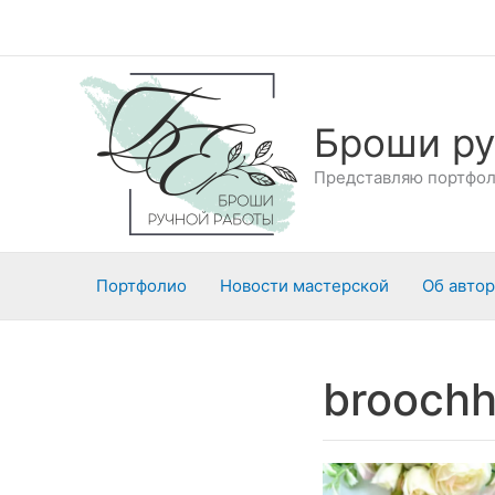
Перейти
к
содержимому
Броши ру
Представляю портфоли
Портфолио
Новости мастерской
Об авто
brooch