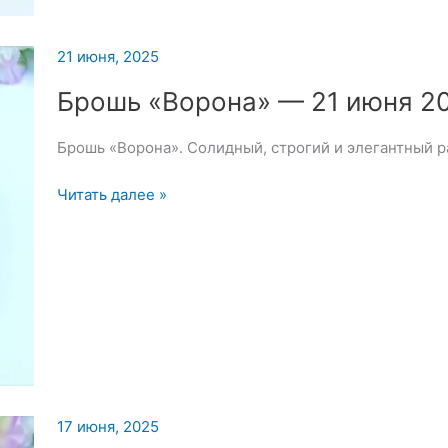
для
вышивки
21 июня, 2025
броши
—
Брошь «Ворона» — 21 июня 2
22
июня
Брошь «Ворона». Солидный, строгий и элегантный ра
2025
Брошь
Читать далее »
«Ворона»
—
21
июня
2025
17 июня, 2025