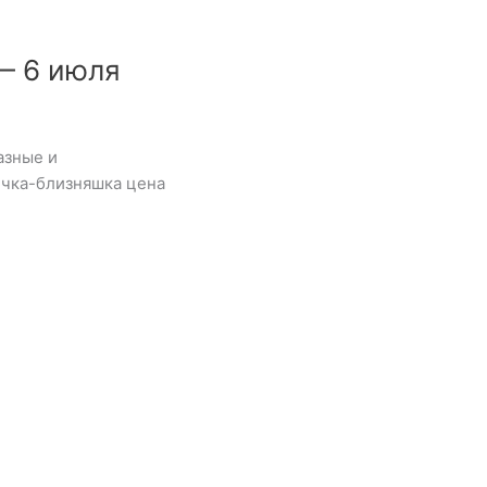
— 6 июля
азные и
ичка-близняшка цена