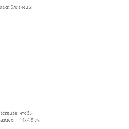
диака Близнецы
расавцев, чтобы
азмер — 1,1х4,5 см