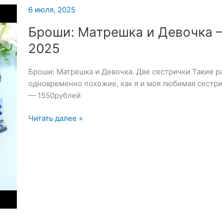
6 июля, 2025
Броши: Матрешка и Девочка 
2025
Броши: Матрешка и Девочка. Две сестрички Такие р
одновременно похожие, как я и моя любимая сестр
— 1550рублей
Броши:
Читать далее »
Матрешка
и
Девочка
—
6
июля
2025