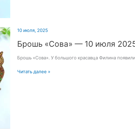
«Сова»
—
11
июля
2025
10 июля, 2025
Брошь «Сова» — 10 июля 202
Брошь «Сова». У большого красавца Филина появили
Брошь
Читать далее »
«Сова»
—
10
июля
2025