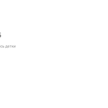
5
сь детки