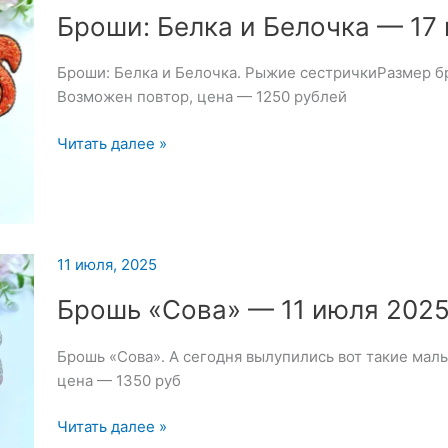
Броши: Белка и Белочка — 17
Броши: Белка и Белочка. Рыжие сестричкиРазмер б
Возможен повтор, цена — 1250 рублей
Броши:
Читать далее »
Белка
и
Белочка
—
17
11 июля, 2025
июля
Брошь «Сова» — 11 июля 202
2025
Брошь «Сова». А сегодня вылупились вот такие мал
цена — 1350 руб
Брошь
Читать далее »