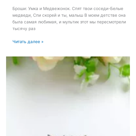
Броши: Умка и Медвежонок. Спят твои соседи-Белые
медведи, Спи скорей и ты, малыш В моем детстве она
была самая любимая, и мультик этот мы пересмотрели
тысячу раз
Броши:
Читать далее »
Умка
и
Медвежонок