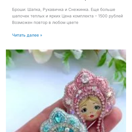
Броши: Шапка, Рукавичка и Снежинка. Еще больше
шапочек теплых и ярких Цена комплекта – 1500 рублей
Возможен повтор в любом цвете
Броши:
Читать далее »
Шапка,
Рукавичка
и
Снежинка
—
4
октября
2024