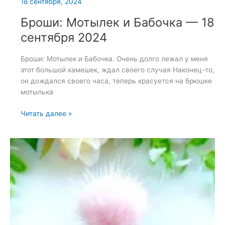
18 сентября, 2024
Броши: Мотылек и Бабочка — 18
сентября 2024
Броши: Мотылек и Бабочка. Очень долго лежал у меня
этот большой камешек, ждал своего случая Наконец-то,
он дождался своего часа, теперь красуется на брюшке
мотылька
Броши:
Читать далее »
Мотылек
и
Бабочка
—
18
сентября
2024