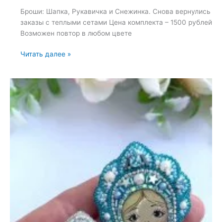
Броши: Шапка, Рукавичка и Снежинка. Снова вернулись
заказы с теплыми сетами Цена комплекта – 1500 рублей
Возможен повтор в любом цвете
Броши:
Читать далее »
Шапка,
Рукавичка
и
Снежинка
—
23
сентября
2024