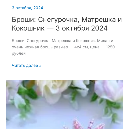
3 октября, 2024
Броши: Снегурочка, Матрешка и
Кокошник — 3 октября 2024
Броши: Снегурочка, Матрешка и Кокошник. Милая и
очень нежная брошь размер — 4х4 см, цена — 1250
рублей
Броши:
Читать далее »
Снегурочка,
Матрешка
и
Кокошник
—
3
октября
2024