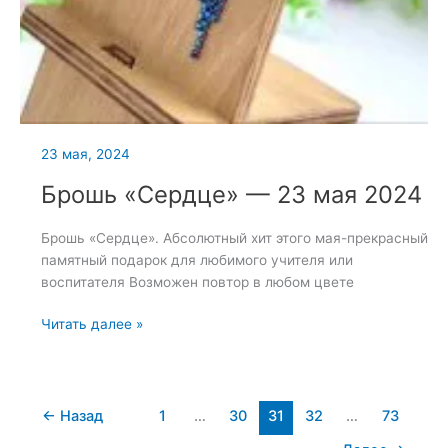
23 мая, 2024
Брошь «Сердце» — 23 мая 2024
Брошь «Сердце». Абсолютный хит этого мая-прекрасный
памятный подарок для любимого учителя или
воспитателя Возможен повтор в любом цвете
Брошь
Читать далее »
«Сердце»
—
23
мая
←
Назад
1
…
30
31
32
…
73
2024