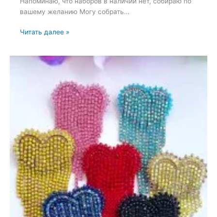
Напоминаю, что наборов в наличии нет, собираю по
вашему желанию Могу собрать…
Набор
Читать далее »
для
вышивки
броши
—
3
июня
2024