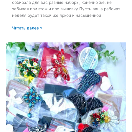
собирала для вас разные наборы, конечно же, не
забывая при этом и про вышивку Пусть ваша рабочая
неделя будет такой же яркой и насыщенной
Набор
Читать далее »
для
вышивки
броши
—
10
июня
2024