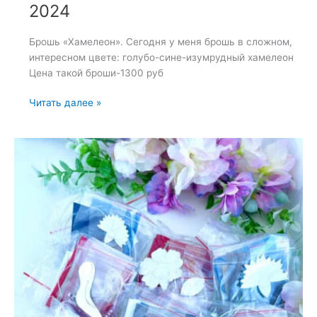
2024
Брошь «Хамелеон». Сегодня у меня брошь в сложном,
интересном цвете: голубо-сине-изумрудный хамелеон
Цена такой броши-1300 руб
Брошь
Читать далее »
«Хамелеон»
—
11
июня
2024