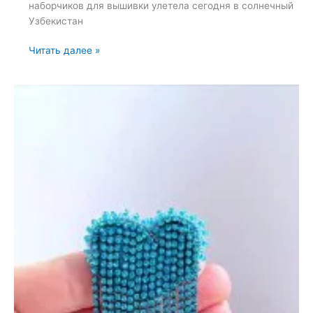
наборчиков для вышивки улетела сегодня в солнечный
Узбекистан
Набор
Читать далее »
для
вышивки
броши
—
28
мая
2024