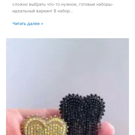
сложно выбрать что-то нужное, готовые наборы-
идеальный вариант В набор…
Набор
Читать далее »
для
вышивки
броши
—
26
мая
2024