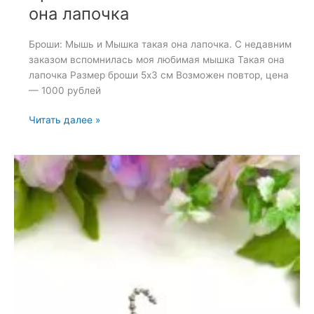
она лапочка
Броши: Мышь и Мышка такая она лапочка. С недавним
заказом вспомнилась моя любимая мышка Такая она
лапочка Размер броши 5х3 см Возможен повтор, цена
— 1000 рублей
Броши:
Читать далее »
Мышь
и
Мышка
такая
она
лапочка