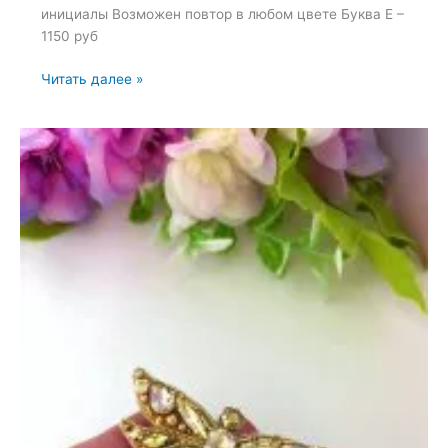
инициалы Возможен повтор в любом цвете Буква Е –
1150 руб
Брошь
Читать далее »
«Инициалы»
—
12
августа
2023