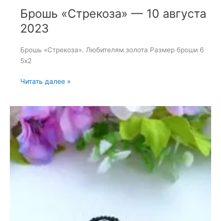
Брошь «Стрекоза» — 10 августа
2023
Брошь «Стрекоза». Любителям золота Размер броши 6
5х2
Брошь
Читать далее »
«Стрекоза»
—
10
августа
2023