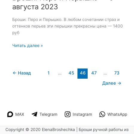
августа 2023
Броши: Перо и Перышко. В любом сочетании страз и
оттенков перьев эти перышки прекрасны цена — 1400
руб
Броши:
Читать далее »
Перо
и
Перышко
—
←
Назад
1
…
45
46
47
…
73
5
Далее
→
августа
2023
MAX
Telegram
Instagram
WhatsApp
Copyright © 2020 ElenaBroshechka | Броши ручной работы из