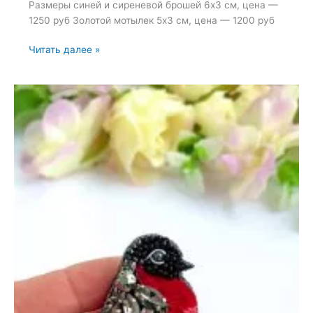
Размеры синей и сиреневой брошей 6х3 см, цена —
1250 руб Золотой мотылек 5х3 см, цена — 1200 руб
Броши:
Читать далее »
Светлячок,
Бабочка
и
Мотылек
5х3
см,
цена