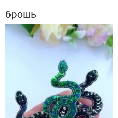
брошь