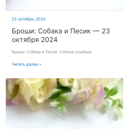
23 октября, 2024
Броши: Собака и Песик — 23
октября 2024
Броши: Собака и Песик. Собака-улыбака
Броши:
Читать далее »
Собака
и
Песик
—
23
октября
2024