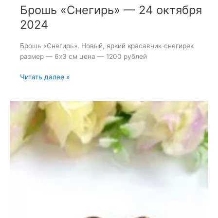
Брошь «Снегирь» — 24 октября
2024
Брошь «Снегирь». Новый, яркий красавчик-снегирек
размер — 6х3 см цена — 1200 рублей
Брошь
Читать далее »
«Снегирь»
—
24
октября
2024