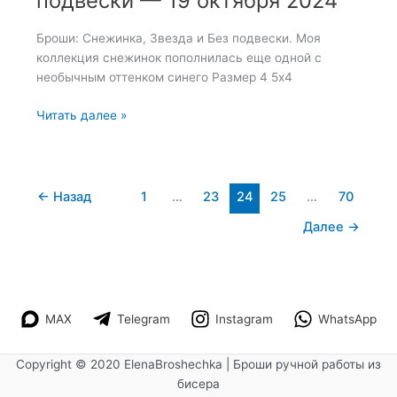
подвески — 19 октября 2024
Броши: Снежинка, Звезда и Без подвески. Моя
коллекция снежинок пополнилась еще одной с
необычным оттенком синего Размер 4 5х4
Броши:
Читать далее »
Снежинка,
Звезда
и
Без
←
Назад
1
…
23
24
25
…
70
подвески
Далее
→
—
19
октября
2024
MAX
Telegram
Instagram
WhatsApp
Copyright © 2020 ElenaBroshechka | Броши ручной работы из
бисера