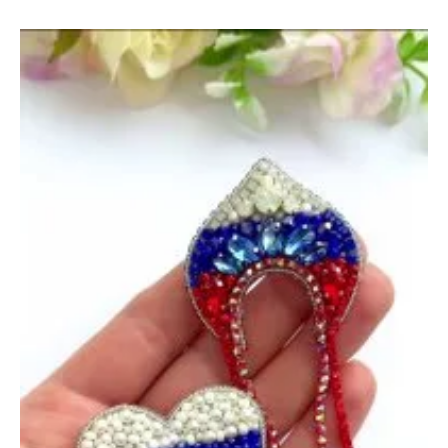
Снегирь
и
Синичка
—
21
октября
2024