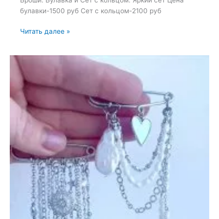
булавки-1500 руб Сет с кольцом-2100 руб
Броши:
Читать далее »
Булавка
и
Сет
с
кольцом
—
3
марта
2026