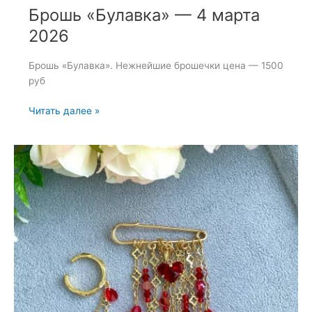
Брошь «Булавка» — 4 марта
2026
Брошь «Булавка». Нежнейшие брошечки цена — 1500
руб
Брошь
Читать далее »
«Булавка»
—
4
марта
2026