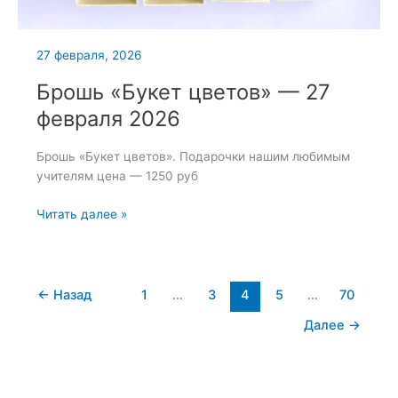
27 февраля, 2026
Брошь «Букет цветов» — 27
февраля 2026
Брошь «Букет цветов». Подарочки нашим любимым
учителям цена — 1250 руб
Брошь
Читать далее »
«Букет
цветов»
—
27
←
Назад
1
…
3
4
5
…
70
февраля
Далее
→
2026