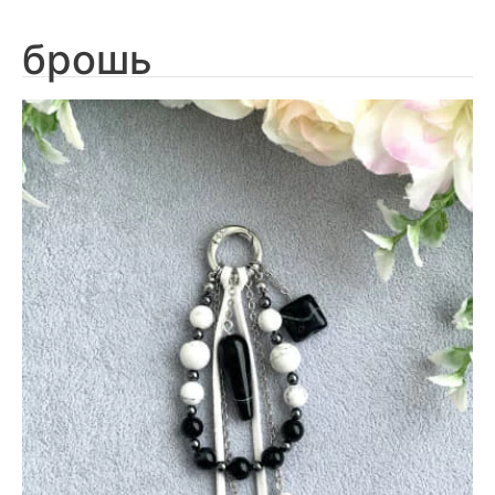
брошь