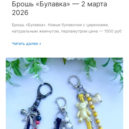
Брошь «Булавка» — 2 марта
2026
Брошь «Булавка». Новые булавочки с цирконами,
натуральным жемчугом, перламутром цена — 1500 руб
Брошь
Читать далее »
«Булавка»
—
2
марта
2026