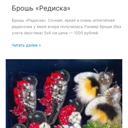
Брошь «Редиска»
Брошь «Редиска». Сочная, яркая и очень аппетитная
редисочка у меня вчера получилась Размер броши (без
учета хвостика) 5х4 см цена — 1200 рублей
Брошь
Читать далее »
«Редиска»