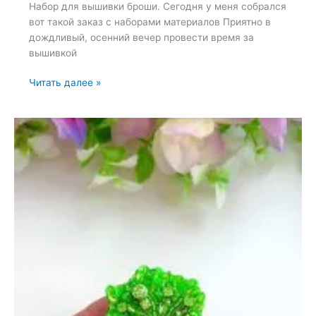
Набор для вышивки броши. Сегодня у меня собрался
вот такой заказ с наборами материалов Приятно в
дождливый, осенний вечер провести время за
вышивкой
Набор
Читать далее »
для
вышивки
броши
—
17
октября
2023