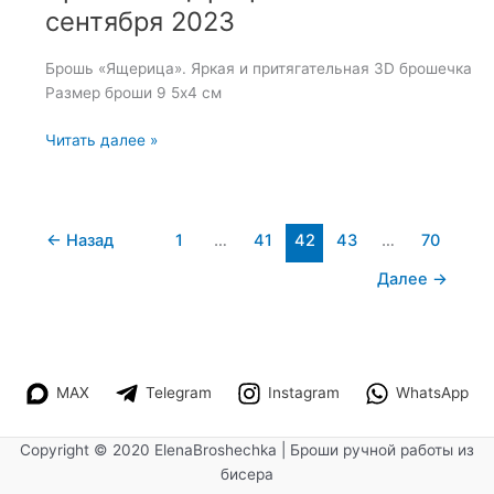
сентября 2023
Брошь «Ящерица». Яркая и притягательная 3D брошечка
Размер броши 9 5х4 см
Брошь
Читать далее »
«Ящерица»
—
26
сентября
←
Назад
1
…
41
42
43
…
70
2023
Далее
→
MAX
Telegram
Instagram
WhatsApp
Copyright © 2020 ElenaBroshechka | Броши ручной работы из
бисера