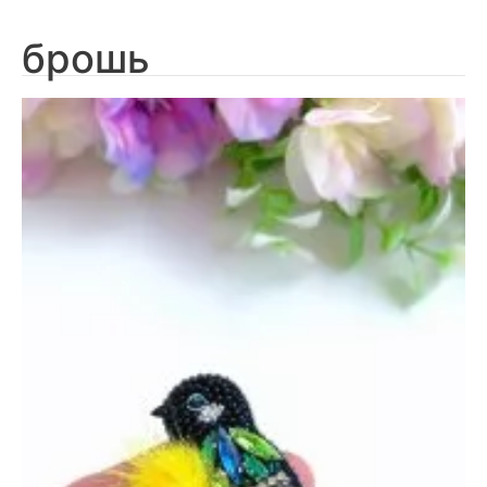
брошь