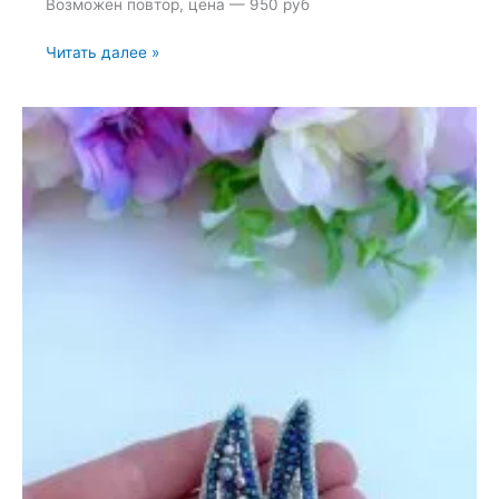
Возможен повтор, цена — 950 руб
Броши:
Читать далее »
Гриб
и
Мухомор
—
24
октября
2023