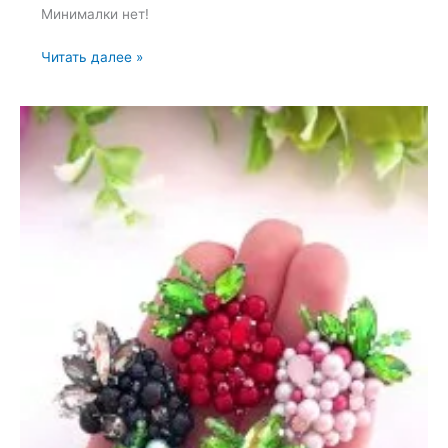
Минималки нет!
Набор
Читать далее »
для
вышивки
броши
«Микки»