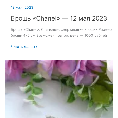
12 мая, 2023
Брошь «Chanel» — 12 мая 2023
Брошь «Chanel». Стильные, сверкающие крошки Размер
броши 4х5 см Возможен повтор, цена — 1000 рублей
Брошь
Читать далее »
«Chanel»
—
12
мая
2023