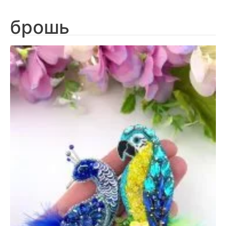
брошь