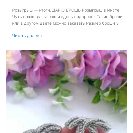
Розыгрыш — итоги. ДАРЮ БРОШЬ Розыгрыш в Инсте!
Чуть позже разыграю и здесь подарочек Такие броши
или в другом цвете можно заказать Размер броши 3
Розыгрыш
Читать далее »
—
итоги
—
17
мая
2023
—
14:57