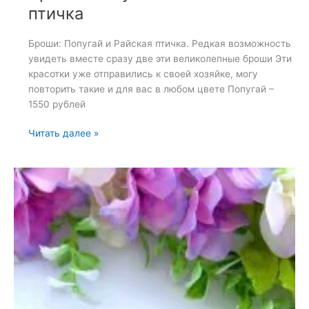
птичка
Броши: Попугай и Райская птичка. Редкая возможность
увидеть вместе сразу две эти великолепные броши Эти
красотки уже отправились к своей хозяйке, могу
повторить такие и для вас в любом цвете Попугай –
1550 рублей
Броши:
Читать далее »
Попугай
и
Райская
птичка