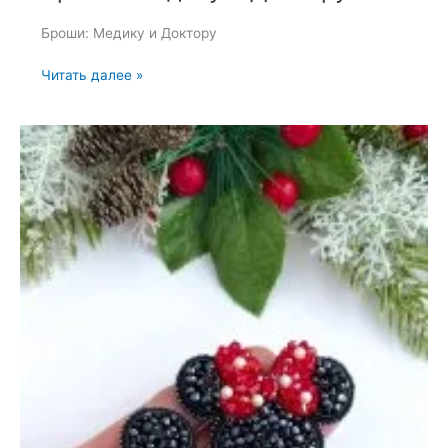
Броши: Медику и Доктору
Броши:
Читать далее »
Медику
и
Доктору