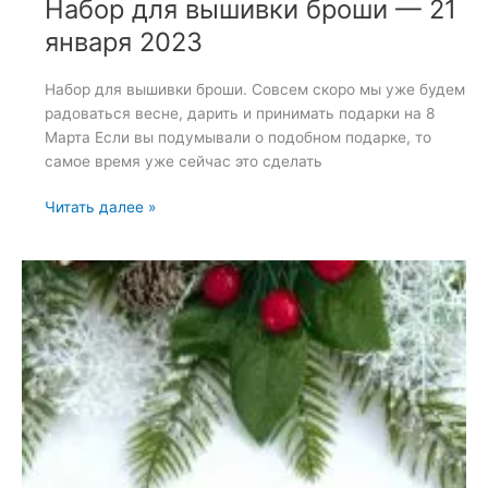
Набор для вышивки броши — 21
января 2023
Набор для вышивки броши. Совсем скоро мы уже будем
радоваться весне, дарить и принимать подарки на 8
Марта Если вы подумывали о подобном подарке, то
самое время уже сейчас это сделать
Набор
Читать далее »
для
вышивки
броши
—
21
января
2023