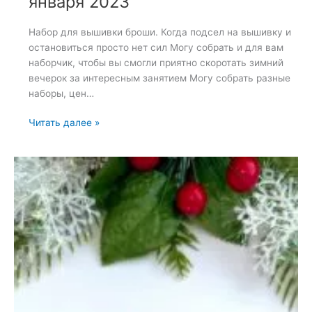
января 2023
Набор для вышивки броши. Когда подсел на вышивку и
остановиться просто нет сил Могу собрать и для вам
наборчик, чтобы вы смогли приятно скоротать зимний
вечерок за интересным занятием Могу собрать разные
наборы, цен…
Набор
Читать далее »
для
вышивки
броши
—
8
января
2023