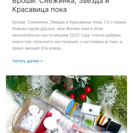
Броши: Снежинка, Звезда и
Красавица пока
Броши: Снежинка, Звезда и Красавица пока. Со старым
Новым годом друзья, мои Желаю вам в этом
окончательно наступившем 2023 году только добрых
новостей, отличного настроения, счастливых встреч и
ярких эмоций Эта новая…
Броши:
Читать далее »
Снежинка,
Звезда
и
Красавица
пока