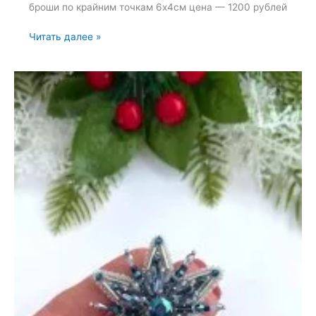
броши по крайним точкам 6х4см цена — 1200 рублей
Брошь
Читать далее »
«Снегирь»
—
15
января
2023