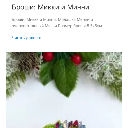
Броши: Микки и Минни
Броши: Микки и Минни. Милашка Минни и
очаровательный Микки Размер броши 5 5х5см
Броши:
Читать далее »
Микки
и
Минни