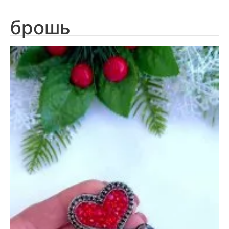
брошь