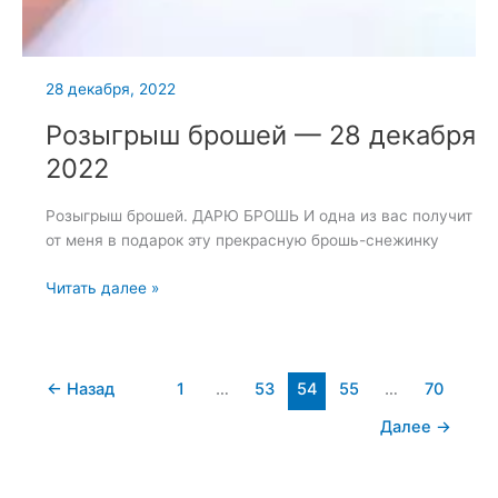
28 декабря, 2022
Розыгрыш брошей — 28 декабря
2022
Розыгрыш брошей. ДАРЮ БРОШЬ И одна из вас получит
от меня в подарок эту прекрасную брошь-снежинку
Розыгрыш
Читать далее »
брошей
—
28
декабря
←
Назад
1
…
53
54
55
…
70
2022
Далее
→