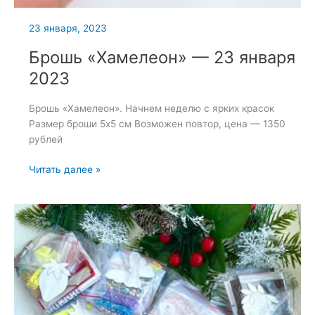
23 января, 2023
Брошь «Хамелеон» — 23 января
2023
Брошь «Хамелеон». Начнем неделю с ярких красок
Размер броши 5х5 см Возможен повтор, цена — 1350
рублей
Брошь
Читать далее »
«Хамелеон»
—
23
января
2023