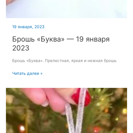
19 января, 2023
Брошь «Буква» — 19 января
2023
Брошь «Буква». Прелестная, яркая и нежная брошь
Брошь
Читать далее »
«Буква»
—
19
января
2023