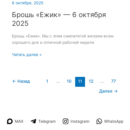
6 октября, 2025
Брошь «Ежик» — 6 октября
2025
Брошь «Ежик». Мы с этим симпатягой желаем всем
хорошего дня и отличной рабочей недели
Брошь
Читать далее »
«Ежик»
—
6
октября
←
Назад
1
…
10
11
12
…
77
2025
Далее
→
MAX
Telegram
Instagram
WhatsApp