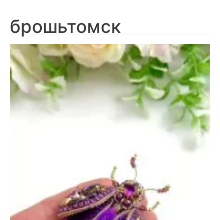
брошьтомск