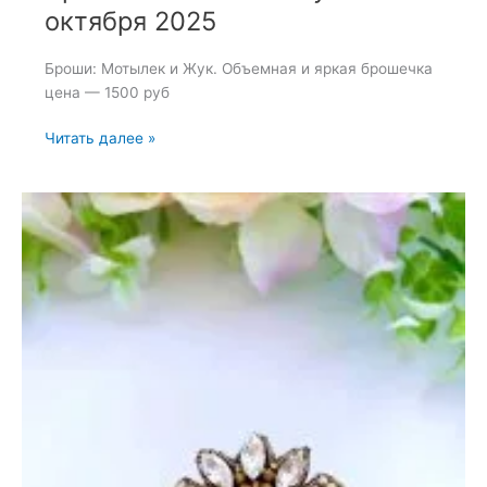
октября 2025
Броши: Мотылек и Жук. Объемная и яркая брошечка
цена — 1500 руб
Броши:
Читать далее »
Мотылек
и
Жук
—
30
октября
2025