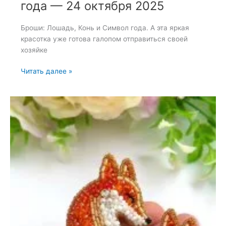
года — 24 октября 2025
Броши: Лошадь, Конь и Символ года. А эта яркая
красотка уже готова галопом отправиться своей
хозяйке
Броши:
Читать далее »
Лошадь,
Конь
и
Символ
года
—
24
октября
2025