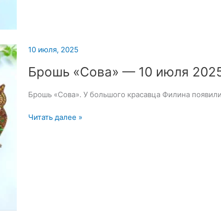
«Сова»
—
11
июля
2025
10 июля, 2025
Брошь «Сова» — 10 июля 202
Брошь «Сова». У большого красавца Филина появили
Брошь
Читать далее »
«Сова»
—
10
июля
2025