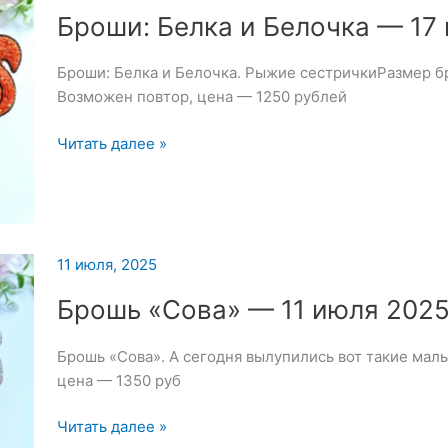
Броши: Белка и Белочка — 17
Броши: Белка и Белочка. Рыжие сестричкиРазмер б
Возможен повтор, цена — 1250 рублей
Броши:
Читать далее »
Белка
и
Белочка
—
17
11 июля, 2025
июля
Брошь «Сова» — 11 июля 202
2025
Брошь «Сова». А сегодня вылупились вот такие мал
цена — 1350 руб
Брошь
Читать далее »