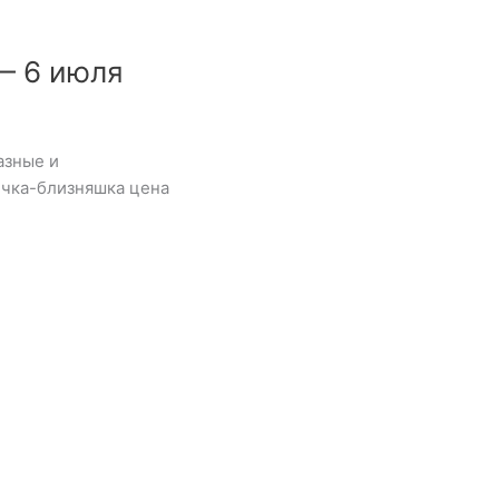
— 6 июля
азные и
ичка-близняшка цена