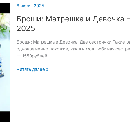
6 июля, 2025
Броши: Матрешка и Девочка 
2025
Броши: Матрешка и Девочка. Две сестрички Такие р
одновременно похожие, как я и моя любимая сестр
— 1550рублей
Броши:
Читать далее »
Матрешка
и
Девочка
—
6
июля
2025