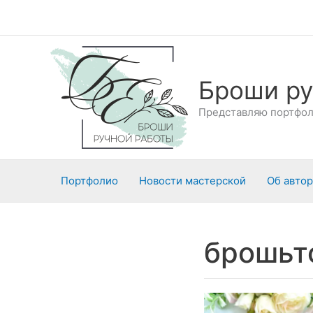
Перейти
к
содержимому
Броши ру
Представляю портфоли
Портфолио
Новости мастерской
Об авто
брошьт