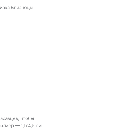
диака Близнецы
расавцев, чтобы
азмер — 1,1х4,5 см