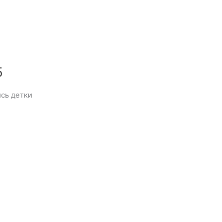
5
сь детки