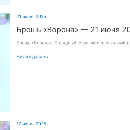
для
вышивки
21 июня, 2025
броши
—
Брошь «Ворона» — 21 июня 2
22
июня
Брошь «Ворона». Солидный, строгий и элегантный ра
2025
Брошь
Читать далее »
«Ворона»
—
21
июня
2025
17 июня, 2025