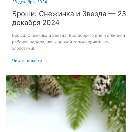
23 декабря, 2024
Броши: Снежинка и Звезда — 23
декабря 2024
Броши: Снежинка и Звезда. Все доброго дня и отличной
рабочей недели, насыщенной только приятными
хлопотами!
Броши:
Читать далее »
Снежинка
и
Звезда
—
23
декабря
2024