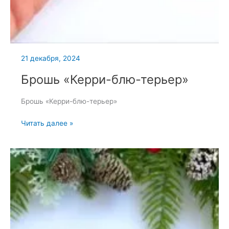
21 декабря, 2024
Брошь «Керри-блю-терьер»
Брошь «Керри-блю-терьер»
Брошь
Читать далее »
«Керри-
блю-
терьер»