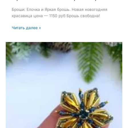
Броши: Елочка и Яркая брошь. Новая новогодняя
красавица цена — 1150 руб Брошь свободна!
Броши:
Читать далее »
Елочка
и
Яркая
брошь