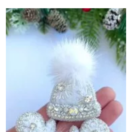
и
Звезда
—
19
декабря
2024