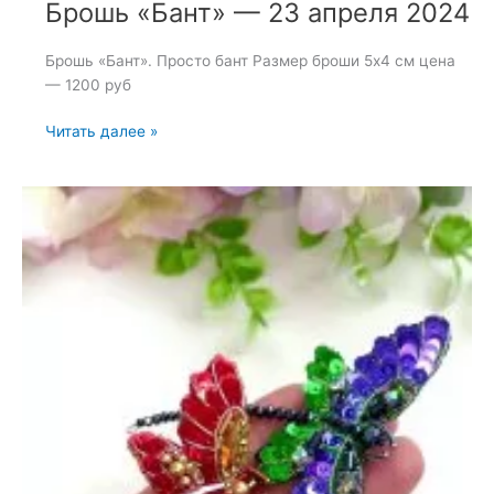
Брошь «Бант» — 23 апреля 2024
Брошь «Бант». Просто бант Размер броши 5х4 см цена
— 1200 руб
Брошь
Читать далее »
«Бант»
—
23
апреля
2024