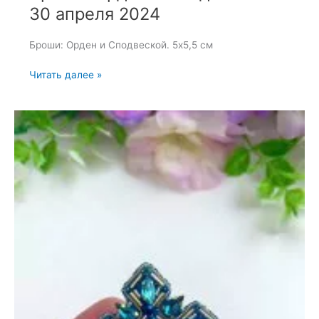
30 апреля 2024
Броши: Орден и Сподвеской. 5х5,5 см
Броши:
Читать далее »
Орден
и
Сподвеской
—
30
апреля
2024