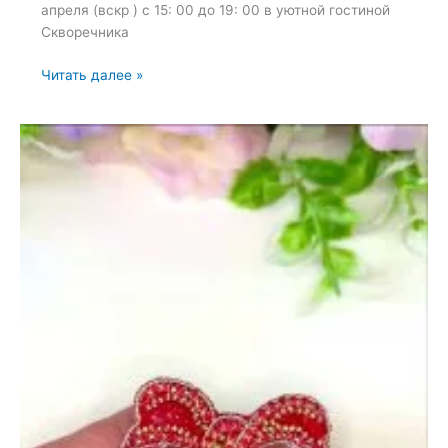
апреля (вскр ) с 15: 00 до 19: 00 в уютной гостиной
Скворечника
Очный
Читать далее »
мастер-
класс
по
вышивке
броши
—
24
апреля
2024