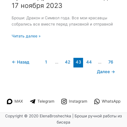
17 ноября 2023
Броши: Дракон и Символ года. Все мои красавцы
собрались все вместе перед упаковкой и отправкой
Броши:
Читать далее »
Дракон
и
Символ
года
←
Назад
1
…
42
43
44
…
76
—
Далее
→
17
ноября
2023
MAX
Telegram
Instagram
WhatsApp
Copyright © 2020 ElenaBroshechka | Броши ручной работы из
бисера