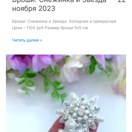
ноября 2023
Броши: Снежинка и Звезда. Холодная и прекрасная
Цена – 1100 руб Размер броши 5х5 см
Броши:
Читать далее »
Снежинка
и
Звезда
—
22
ноября
2023