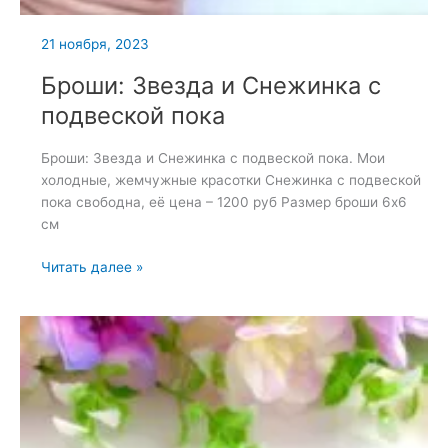
21 ноября, 2023
Броши: Звезда и Снежинка с
подвеской пока
Броши: Звезда и Снежинка с подвеской пока. Мои
холодные, жемчужные красотки Снежинка с подвеской
пока свободна, её цена – 1200 руб Размер броши 6х6
см
Броши:
Читать далее »
Звезда
и
Снежинка
с
подвеской
пока