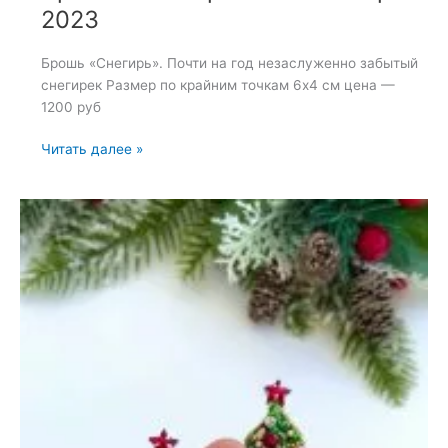
2023
Брошь «Снегирь». Почти на год незаслуженно забытый
снегирек Размер по крайним точкам 6х4 см цена —
1200 руб
Брошь
Читать далее »
«Снегирь»
—
30
ноября
2023