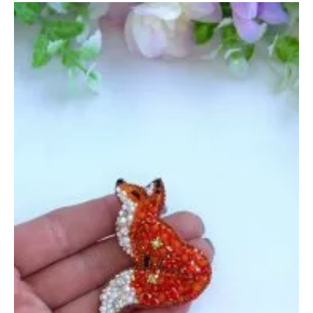
и
Пушистаяброшь