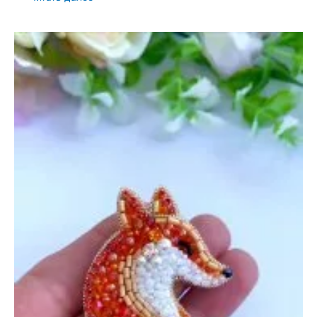
Гвоздика,
Мотылек
и
Бабочка