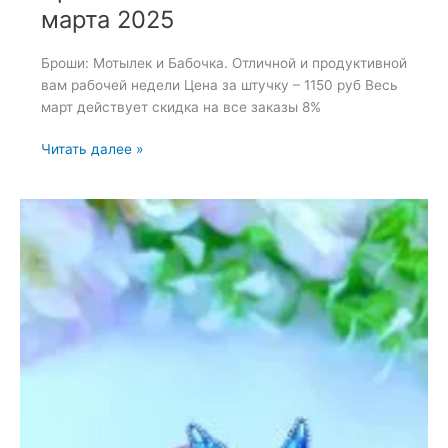
марта 2025
Броши: Мотылек и Бабочка. Отличной и продуктивной
вам рабочей недели Цена за штучку – 1150 руб Весь
март действует скидка на все заказы 8%
Броши:
Читать далее »
Мотылек
и
Бабочка
—
17
марта
2025