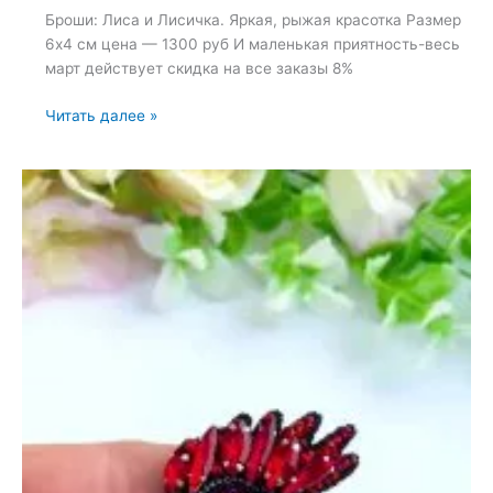
Броши: Лиса и Лисичка. Яркая, рыжая красотка Размер
6х4 см цена — 1300 руб И маленькая приятность-весь
март действует скидка на все заказы 8%
Броши:
Читать далее »
Лиса
и
Лисичка
—
12
марта
2025