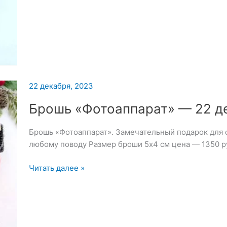
26
декабря
2023
22 декабря, 2023
Брошь «Фотоаппарат» — 22 д
Брошь «Фотоаппарат». Замечательный подарок для 
любому поводу Размер броши 5х4 см цена — 1350 р
Брошь
Читать далее »
«Фотоаппарат»
—
22
декабря