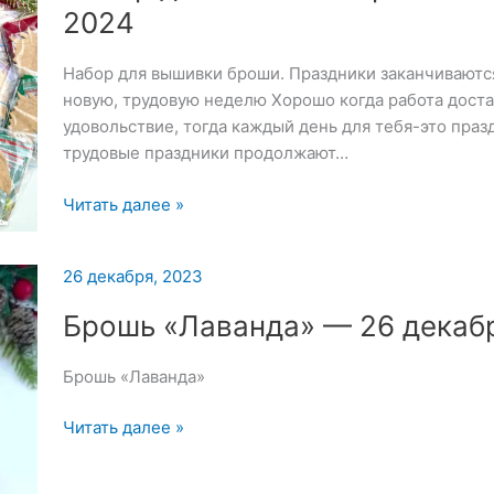
2024
Набор для вышивки броши. Праздники заканчиваются
новую, трудовую неделю Хорошо когда работа доста
удовольствие, тогда каждый день для тебя-это празд
трудовые праздники продолжают…
Набор
Читать далее »
для
вышивки
26 декабря, 2023
броши
—
Брошь «Лаванда» — 26 декаб
8
января
Брошь «Лаванда»
2024
Брошь
Читать далее »
«Лаванда»
—