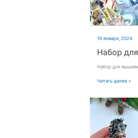
16 января, 2024
Набор для
Набор для вышив
Набор
Читать далее »
для
вышивки
броши
—
16
января
2024