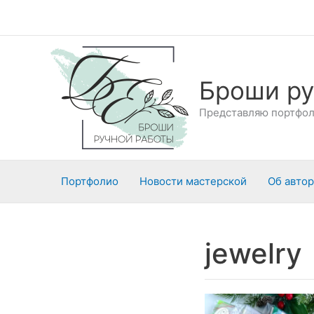
Перейти
к
содержимому
Броши ру
Представляю портфоли
Портфолио
Новости мастерской
Об авто
jewelry