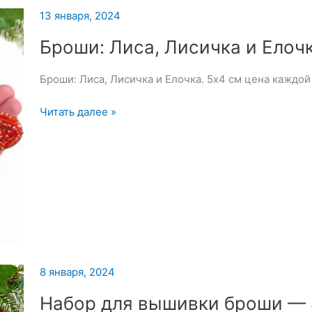
вышивки
13 января, 2024
броши
—
Броши: Лиса, Лисичка и Елоч
14
января
Броши: Лиса, Лисичка и Елочка. 5х4 см цена каждой
2024
Броши:
Читать далее »
Лиса,
Лисичка
и
Елочка
8 января, 2024
Набор для вышивки броши — 