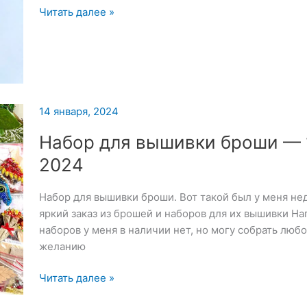
Брошь
Читать далее »
«Ежик
в
тумане»
—
15
января
14 января, 2024
2024
Набор для вышивки броши — 
2024
Набор для вышивки броши. Вот такой был у меня не
яркий заказ из брошей и наборов для их вышивки На
наборов у меня в наличии нет, но могу собрать люб
желанию
Набор
Читать далее »
для