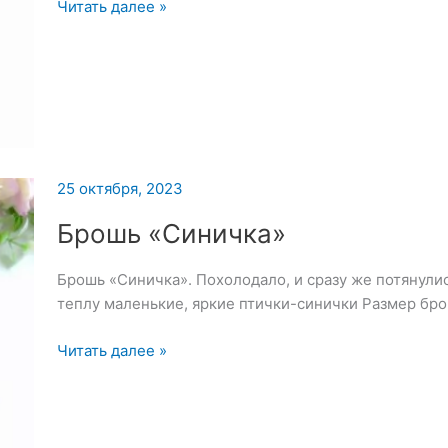
Брошь
Читать далее »
«Сорока»
—
26
октября
2023
25 октября, 2023
Брошь «Синичка»
Брошь «Синичка». Похолодало, и сразу же потянулис
теплу маленькие, яркие птички-синички Размер бро
Брошь
Читать далее »
«Синичка»