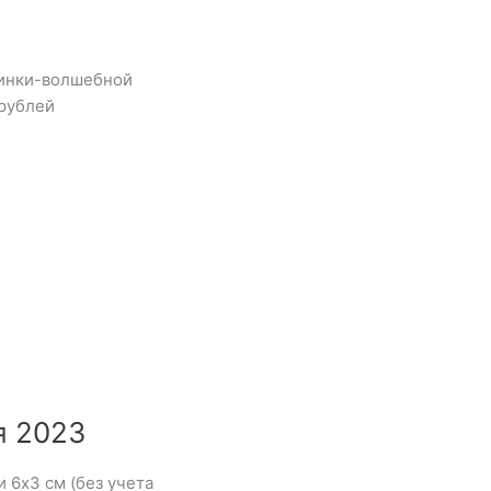
винки-волшебной
рублей
я 2023
 6х3 см (без учета