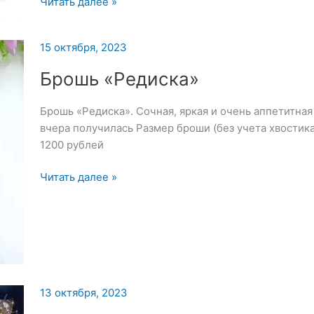
Набор
Читать далее »
для
вышивки
15 октября, 2023
броши
—
Брошь «Редиска»
17
октября
Брошь «Редиска». Сочная, яркая и очень аппетитная
2023
вчера получилась Размер броши (без учета хвостика
1200 рублей
Брошь
Читать далее »
«Редиска»
13 октября, 2023