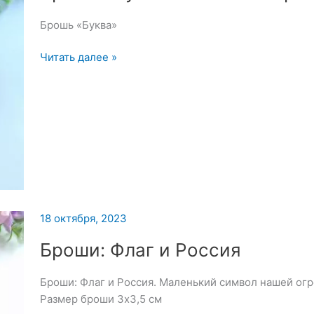
2023
Брошь «Буква»
Брошь
Читать далее »
«Буква»
—
23
октября
2023
18 октября, 2023
Броши: Флаг и Россия
Броши: Флаг и Россия. Маленький символ нашей ог
Размер броши 3х3,5 см