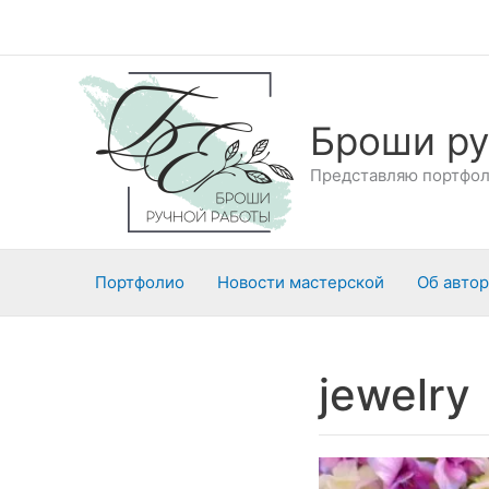
Перейти
к
содержимому
Броши ру
Представляю портфоли
Портфолио
Новости мастерской
Об авто
jewelry