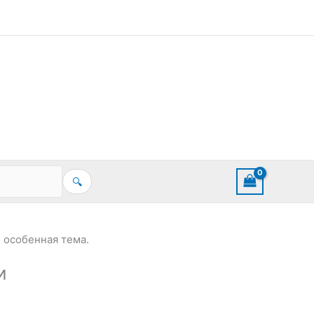
🔍
 особенная тема.
и