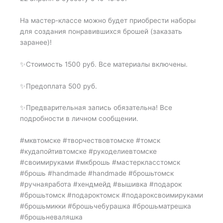
На мастер-классе можно будет приобрести наборы
для создания понравившихся брошей (заказать
заранее)!
✨Стоимость 1500 руб. Все материалы включены.
✨Предоплата 500 руб.
✨Предварительная запись обязательна! Все
подробности в личном сообщении.
#мквтомске #творчествовтомске #томск
#кудапойтивтомске #рукоделиевтомске
#своимируками #мкброшь #мастеркласстомск
#брошь #handmade #handmade #брошьтомск
#ручнаяработа #хендмейд #вышивка #подарок
#брошьтомск #подароктомск #подароксвоимируками
#брошьмикки #брошьчебурашка #брошьматрешка
#брошьневаляшка