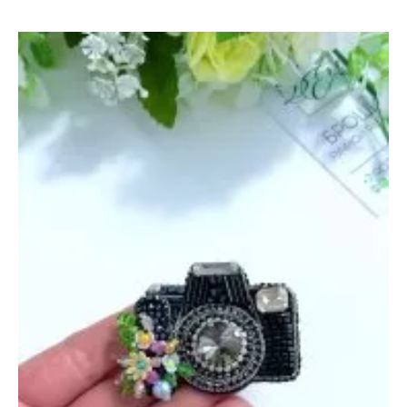
«Мак»
—
22
июня
2022