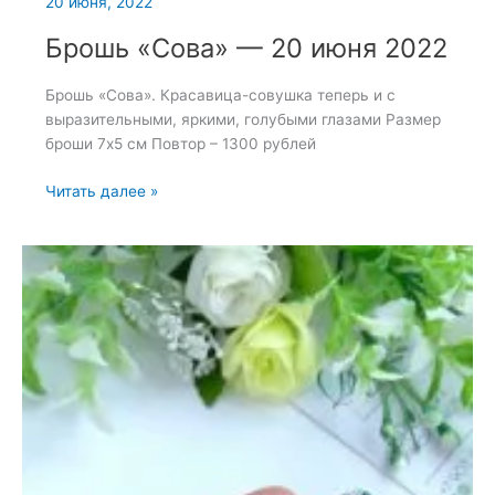
20 июня, 2022
Брошь «Сова» — 20 июня 2022
Брошь «Сова». Красавица-совушка теперь и с
выразительными, яркими, голубыми глазами Размер
броши 7х5 см Повтор – 1300 рублей
Брошь
Читать далее »
«Сова»
—
20
июня
2022