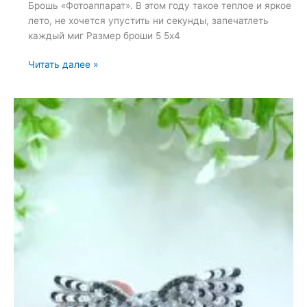
Брошь «Фотоаппарат». В этом году такое теплое и яркое
лето, не хочется упустить ни секунды, запечатлеть
каждый миг Размер броши 5 5х4
Брошь
Читать далее »
«Фотоаппарат»
—
21
июня
2022