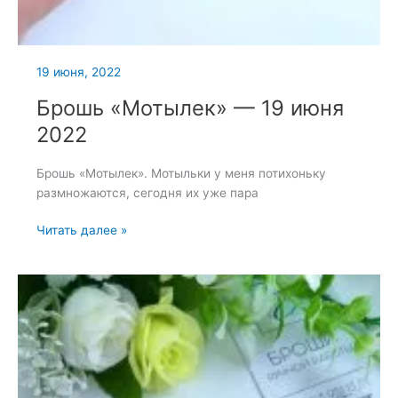
19 июня, 2022
Брошь «Мотылек» — 19 июня
2022
Брошь «Мотылек». Мотыльки у меня потихоньку
размножаются, сегодня их уже пара
Брошь
Читать далее »
«Мотылек»
—
19
июня
2022