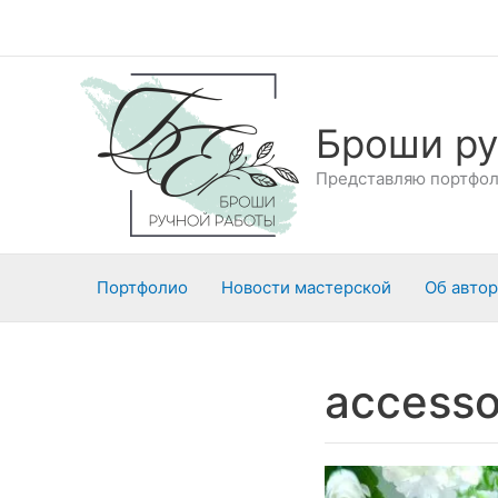
Перейти
к
содержимому
Броши ру
Представляю портфоли
Портфолио
Новости мастерской
Об авто
accesso