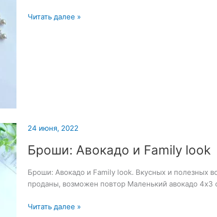
Комплект:
Читать далее »
брошь
и
серьги
24 июня, 2022
Броши: Авокадо и Family look
Броши: Авокадо и Family look. Вкусных и полезных 
проданы, возможен повтор Маленький авокадо 4х3 с
Броши:
Читать далее »