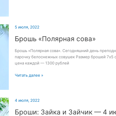
Зайка
и
Зайчик
—
6
5 июля, 2022
июля
Брошь «Полярная сова»
2022
Брошь «Полярная сова». Сегодняшний день преподн
парочку белоснежных совушек Размер брошей 7х5 
цена каждой — 1300 рублей
Брошь
Читать далее »
«Полярная
сова»
4 июля, 2022
Броши: Зайка и Зайчик — 4 и