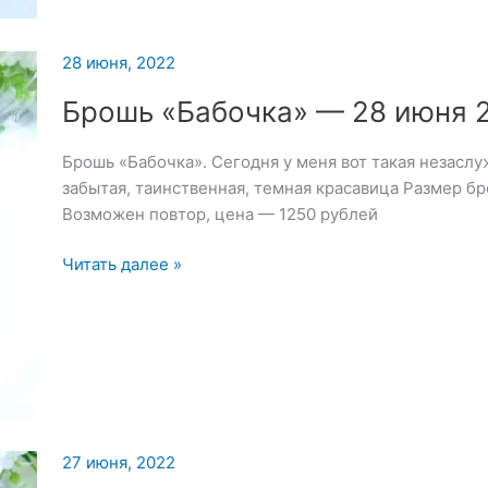
и
Снегирь
—
28 июня, 2022
1
Брошь «Бабочка» — 28 июня 
июля
2022
Брошь «Бабочка». Сегодня у меня вот такая незасл
забытая, таинственная, темная красавица Размер б
Возможен повтор, цена — 1250 рублей
Брошь
Читать далее »
«Бабочка»
—
28
июня
2022
27 июня, 2022