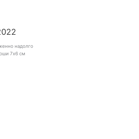
2022
уженно надолго
роши 7х6 см