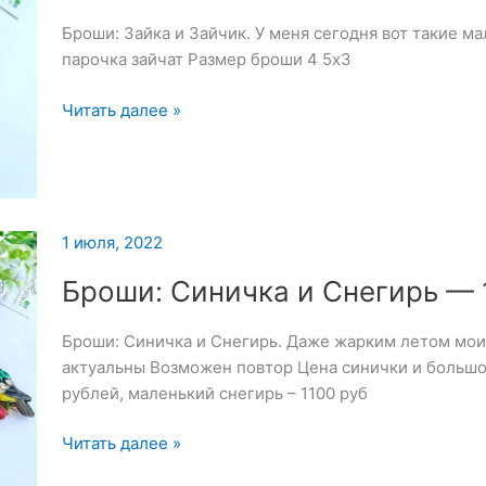
Броши: Зайка и Зайчик. У меня сегодня вот такие м
парочка зайчат Размер броши 4 5х3
Броши:
Читать далее »
Зайка
и
Зайчик
—
4
1 июля, 2022
июля
Броши: Синичка и Снегирь — 
2022
Броши: Синичка и Снегирь. Даже жарким летом мои
актуальны Возможен повтор Цена синички и большог
рублей, маленький снегирь – 1100 руб
Броши:
Читать далее »
Синичка