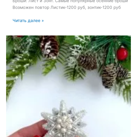
Броши: Лист и Зонт. Самые популярные осенние броши
Возможен повтор Листик-1200 руб, зонтик-1200 руб
Броши:
Читать далее »
Лист
и
Зонт