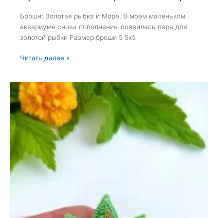
Броши: Золотая рыбка и Море. В моем маленьком
аквариуме снова пополнение-появилась пара для
золотой рыбки Размер броши 5 5х5
Броши:
Читать далее »
Золотая
рыбка
и
Море