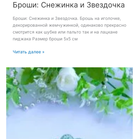
Броши: Снежинка и Звездочка
Броши: Снежинка и Звездочка. Брошь на иголочке,
декорированной жемчужинкой, одинаково прекрасно
смотрится как шубке или пальто так и на лацкане
пиджака Размер броши 5х5 см
Броши:
Читать далее »
Снежинка
и
Звездочка