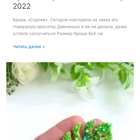
2022
Брошь «Сорока». Сегодня повторила на заказ эту
гламурную красотку Давненько я ее не делала, даже
успела соскучиться Размер броши 8х4 см
Брошь
Читать далее »
«Сорока»
—
15
сентября
2022