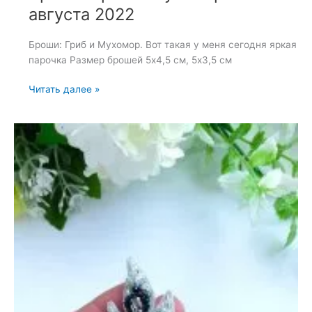
августа 2022
Броши: Гриб и Мухомор. Вот такая у меня сегодня яркая
парочка Размер брошей 5х4,5 см, 5х3,5 см
Броши:
Читать далее »
Гриб
и
Мухомор
—
30
августа
2022