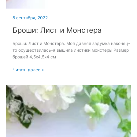
8 сентября, 2022
Броши: Лист и Монстера
Броши: Лист и Монстера. Моя давняя задумка наконец-
то осуществилась-я вышила листики монстеры Размер
брошей 4,5х4,5х4 см
Броши:
Читать далее »
Лист
и
Монстера