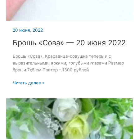
20 июня, 2022
Брошь «Сова» — 20 июня 2022
Брошь «Сова». Красавица-совушка теперь и с
выразительными, яркими, голубыми глазами Размер
броши 7х5 см Повтор – 1300 рублей
Брошь
Читать далее »
«Сова»
—
20
июня
2022