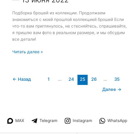
Подборка брошей из коллекции. Продолжаем
знакомиться с моей прошлой коллекцией брошей Если
что-то вам приглянулось, не стесняйтесь, спрашивайте,
я пришлю вам фото в реальном размере, и мы обсудим
все детали!
Подборка
Читать далее »
брошей
из
коллекции
—
←
Назад
1
…
24
25
26
…
35
13
Далее
→
июня
2022
MAX
Telegram
Instagram
WhatsApp