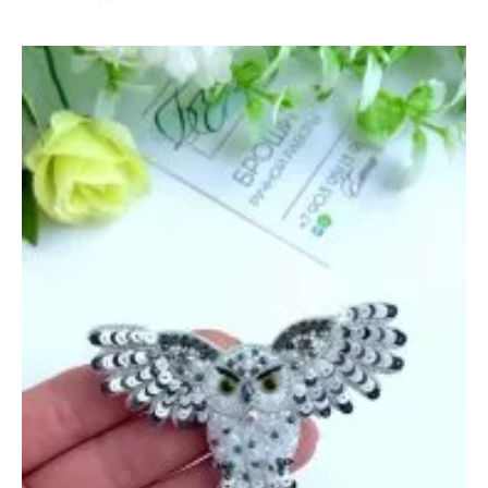
«Мотылек»
—
18
июня
2022