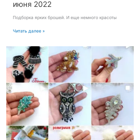
июня 2022
Подборка ярких брошей. И еще немного красоты
Подборка
Читать далее »
ярких
брошей
—
13
июня
2022