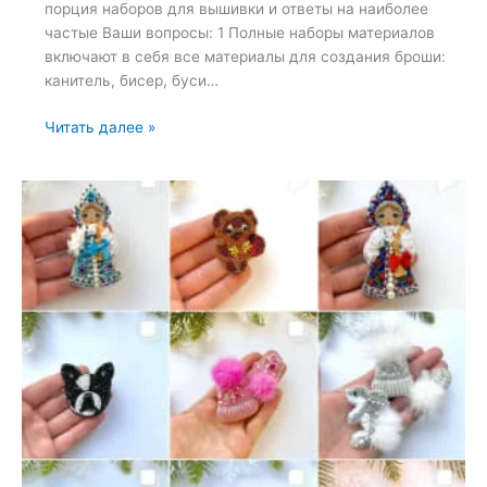
порция наборов для вышивки и ответы на наиболее
частые Ваши вопросы: 1 Полные наборы материалов
включают в себя все материалы для создания броши:
канитель, бисер, буси…
Набор
Читать далее »
для
вышивки
броши
—
15
июня
2022