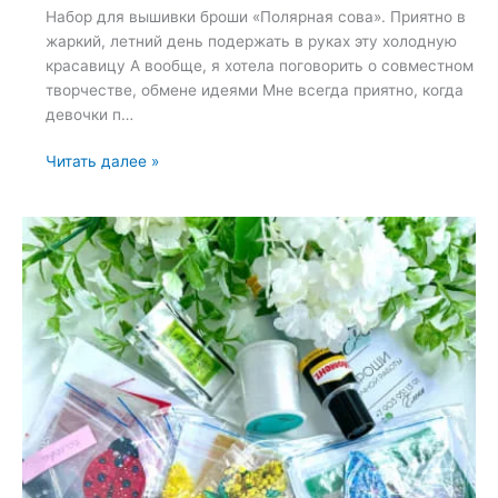
Набор для вышивки броши «Полярная сова». Приятно в
жаркий, летний день подержать в руках эту холодную
красавицу А вообще, я хотела поговорить о совместном
творчестве, обмене идеями Мне всегда приятно, когда
девочки п…
Набор
Читать далее »
для
вышивки
броши
«Полярная
сова»