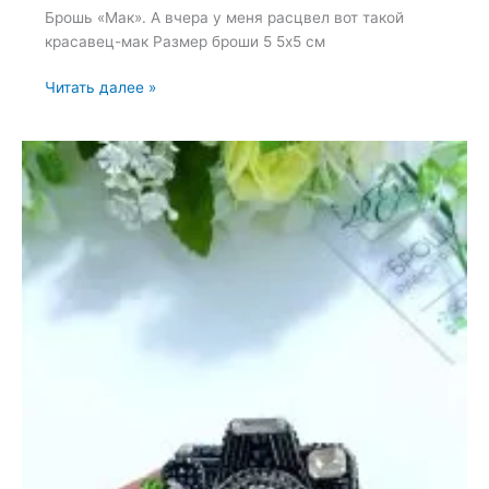
Брошь «Мак». А вчера у меня расцвел вот такой
красавец-мак Размер броши 5 5х5 см
Брошь
Читать далее »
«Мак»
—
22
июня
2022