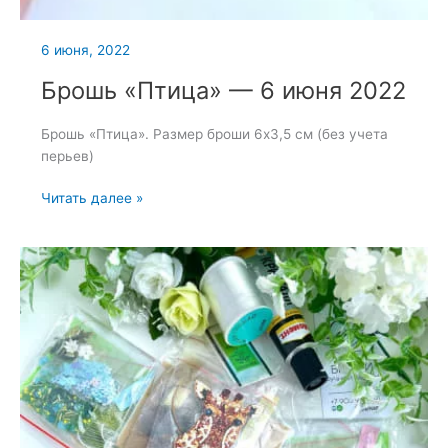
6 июня, 2022
Брошь «Птица» — 6 июня 2022
Брошь «Птица». Размер броши 6х3,5 см (без учета
перьев)
Брошь
Читать далее »
«Птица»
—
6
июня
2022