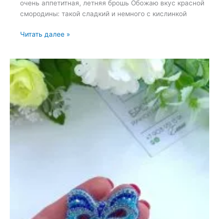
очень аппетитная, летняя брошь Обожаю вкус красной
смородины: такой сладкий и немного с кислинкой
Брошь
Читать далее »
«Смородина»
—
29
мая
2022