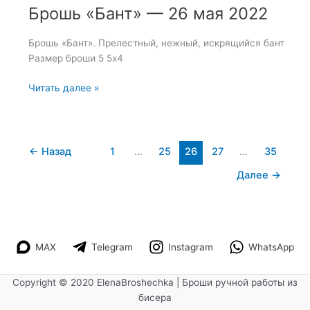
Брошь «Бант» — 26 мая 2022
Брошь «Бант». Прелестный, нежный, искрящийся бант
Размер броши 5 5х4
Брошь
Читать далее »
«Бант»
—
26
мая
←
Назад
1
…
25
26
27
…
35
2022
Далее
→
MAX
Telegram
Instagram
WhatsApp
Copyright © 2020 ElenaBroshechka | Броши ручной работы из
бисера