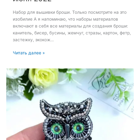
Набор для вышивки броши. Только посмотрите на это
изобилие А я напоминаю, что наборы материалов
включают в себя все материалы для создания броши:
канитель, бисер, бусины, жемчуг, стразы, картон, фетр,
застежку, экокож…
Набор
Читать далее »
для
вышивки
броши
—
5
июня
2022