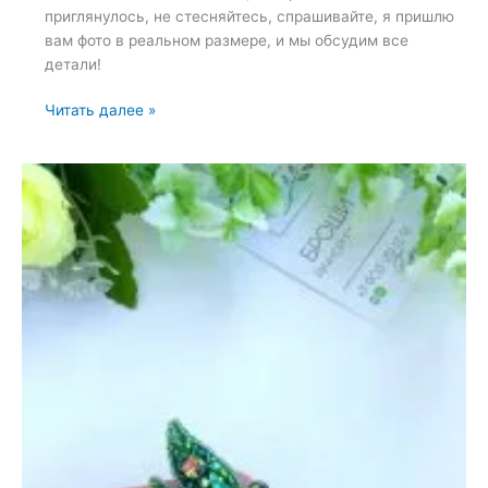
приглянулось, не стесняйтесь, спрашивайте, я пришлю
вам фото в реальном размере, и мы обсудим все
детали!
Подборка
Читать далее »
брошей
из
коллекции
—
26
мая
2022