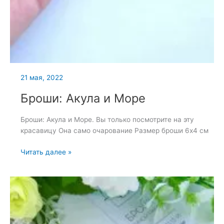
21 мая, 2022
Броши: Акула и Море
Броши: Акула и Море. Вы только посмотрите на эту
красавицу Она само очарование Размер броши 6х4 см
Броши:
Читать далее »
Акула
и
Море