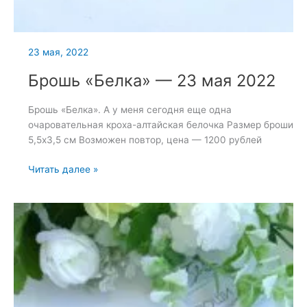
23 мая, 2022
Брошь «Белка» — 23 мая 2022
Брошь «Белка». А у меня сегодня еще одна
очаровательная кроха-алтайская белочка Размер броши
5,5х3,5 см Возможен повтор, цена — 1200 рублей
Брошь
Читать далее »
«Белка»
—
23
мая
2022