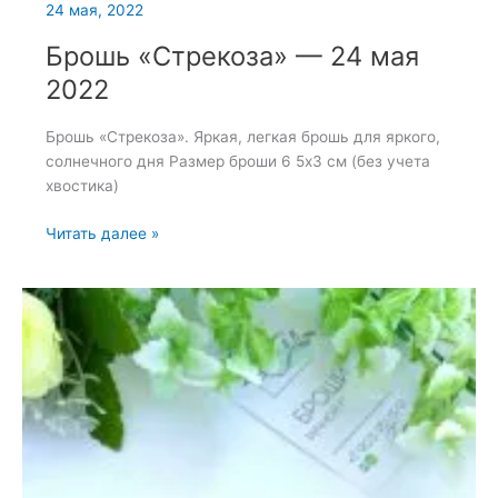
24 мая, 2022
Брошь «Стрекоза» — 24 мая
2022
Брошь «Стрекоза». Яркая, легкая брошь для яркого,
солнечного дня Размер броши 6 5х3 см (без учета
хвостика)
Брошь
Читать далее »
«Стрекоза»
—
24
мая
2022