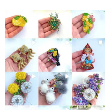
«Сирень»
—
18
мая
2022