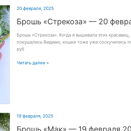
20 февраля, 2025
Брошь «Стрекоза» — 20 февр
Брошь «Стрекоза». Когда я вышивала этих красавиц,
покушались Видимо, кошки тоже уже соскучились п
руб
Брошь
Читать далее »
«Стрекоза»
—
20
февраля
2025
19 февраля, 2025
Брошь «Мак» — 19 февраля 2