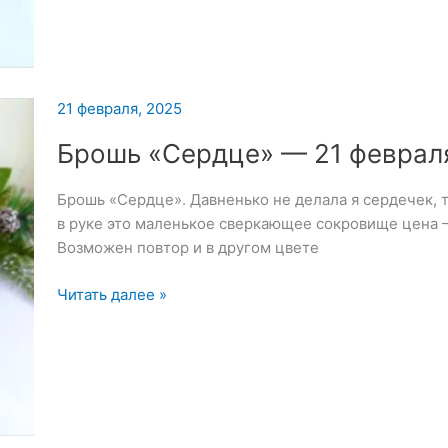
21 февраля, 2025
Брошь «Сердце» — 21 феврал
Брошь «Сердце». Давненько не делала я сердечек, 
в руке это маленькое сверкающее сокровище цена 
Возможен повтор и в другом цвете
Брошь
Читать далее »
«Сердце»
—
21
февраля
2025