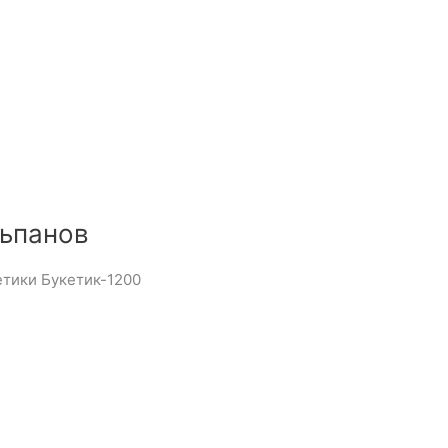
льпанов
етики Букетик-1200