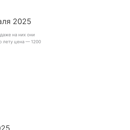
аля 2025
 даже на них они
о лету цена — 1200
025