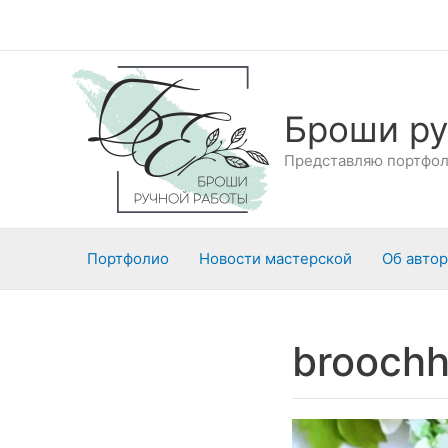
Перейти
к
содержимому
Броши ру
Представляю портфоли
Портфолио
Новости мастерской
Об авто
brooch