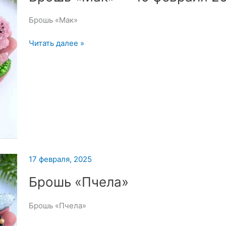
Брошь «Мак»
Брошь
Читать далее »
«Мак»
—
19
февраля
2025
17 февраля, 2025
Брошь «Пчела»
Брошь «Пчела»