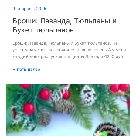
9 февраля, 2025
Броши: Лаванда, Тюльпаны и
Букет тюльпанов
Броши: Лаванда, Тюльпаны и Букет тюльпанов. Не
успеем заметить как появится первая зелень А у меня
каждый день распускаются цветы Лаванда-1250 руб
Броши:
Читать далее »
Лаванда,
Тюльпаны
и
Букет
тюльпанов