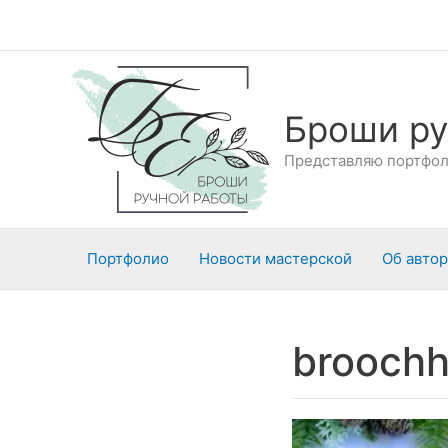
Перейти
к
содержимому
Броши ру
Представляю портфоли
Портфолио
Новости мастерской
Об авто
brooch