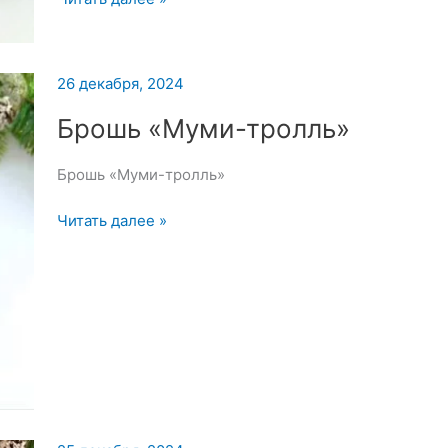
для
вышивки
броши
26 декабря, 2024
—
27
Брошь «Муми-тролль»
декабря
2024
Брошь «Муми-тролль»
Брошь
Читать далее »
«Муми-
тролль»