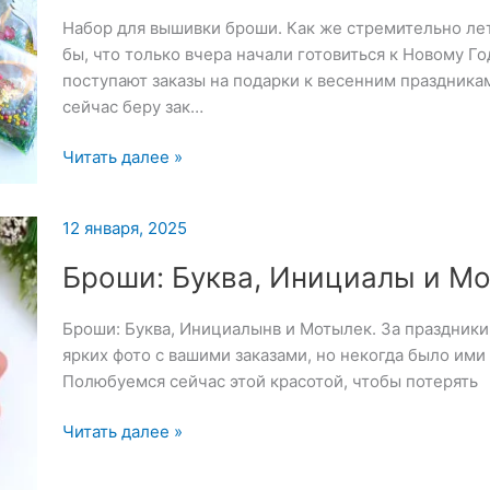
Набор для вышивки броши. Как же стремительно ле
бы, что только вчера начали готовиться к Новому Го
поступают заказы на подарки к весенним праздника
сейчас беру зак…
Набор
Читать далее »
для
вышивки
12 января, 2025
броши
—
Броши: Буква, Инициалы и М
13
января
Броши: Буква, Инициалынв и Мотылек. За праздники
2025
ярких фото с вашими заказами, но некогда было ими
Полюбуемся сейчас этой красотой, чтобы потерять
Броши:
Читать далее »
Буква,
Инициалы