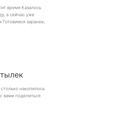
тит время Казалось
ду, а сейчас уже
м Готовимся заранее,
отылек
 столько накопилось
 с вами поделиться