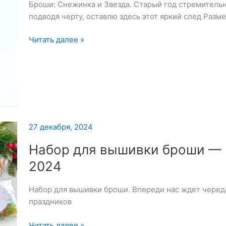
Броши: Снежинка и Звезда. Старый год стремительн
подводя черту, оставлю здесь этот яркий след Разме
Броши:
Читать далее »
Снежинка
и
Звезда
—
29
декабря
2024
27 декабря, 2024
Набор для вышивки броши — 
2024
Набор для вышивки броши. Впереди нас ждет черед
праздников
Набор
Читать далее »