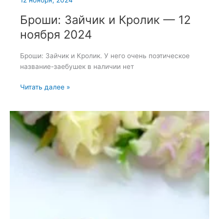
Броши: Зайчик и Кролик — 12
ноября 2024
Броши: Зайчик и Кролик. У него очень поэтическое
название-заебушек в наличии нет
Броши:
Читать далее »
Зайчик
и
Кролик
—
12
ноября
2024