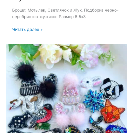
Броши: Мотылек, Светлячок и Жук. Подборка черно-
серебристых жужиков Размер 6 5х3
Броши:
Читать далее »
Мотылек,
Светлячок
и
Жук