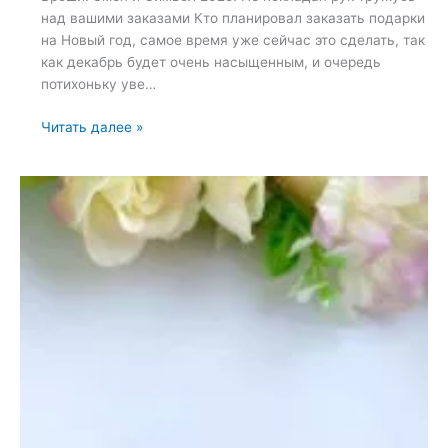
над вашими заказами Кто планировал заказать подарки
на Новый год, самое время уже сейчас это сделать, так
как декабрь будет очень насыщенным, и очередь
потихоньку уве…
Броши:
Читать далее »
Змея
и
Символ
2025
—
20
ноября
2024