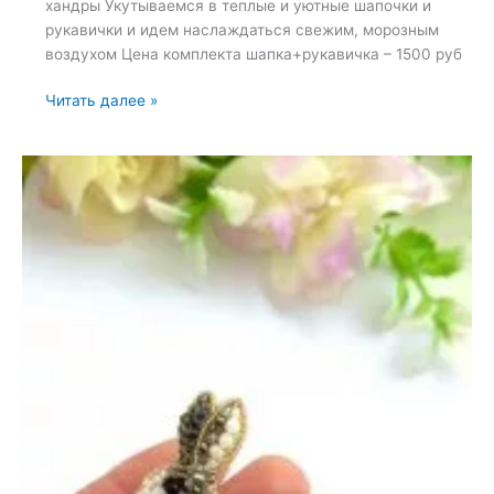
хандры Укутываемся в теплые и уютные шапочки и
рукавички и идем наслаждаться свежим, морозным
воздухом Цена комплекта шапка+рукавичка – 1500 руб
Броши:
Читать далее »
Шапка,
Рукавичка
и
Кролик
—
13
ноября
2024