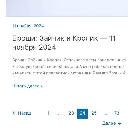
11 ноября, 2024
Броши: Зайчик и Кролик — 11
ноября 2024
Броши: Зайчик и Кролик. Отличного всем понедельника
и продуктивной рабочей недели А моя рабочая неделя
началась с этой прелестной мордашки Размер броши 4
Броши:
Читать далее »
Зайчик
и
Кролик
—
←
Назад
1
…
23
24
25
…
73
11
Далее
→
ноября
2024