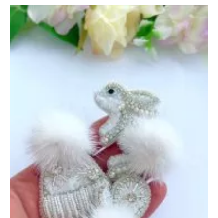
Рукавичка
и
Кролик
—
14
ноября
2024