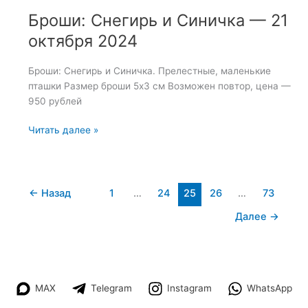
Броши: Снегирь и Синичка — 21
октября 2024
Броши: Снегирь и Синичка. Прелестные, маленькие
пташки Размер броши 5х3 см Возможен повтор, цена —
950 рублей
Броши:
Читать далее »
Снегирь
и
Синичка
—
←
Назад
1
…
24
25
26
…
73
21
Далее
→
октября
2024
MAX
Telegram
Instagram
WhatsApp