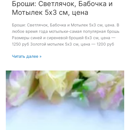
Броши: Светлячок, Бабочка и
Мотылек 5х3 см, цена
Броши: Светлячок, Бабочка и Мотылек 5х3 см, цена. В
любое время года мотыльки-самая популярная брошь
Размеры синей и сиреневой брошей 6х3 см, цена —
1250 руб Золотой мотылек 5х3 см, цена — 1200 руб
Броши:
Читать далее »
Светлячок,
Бабочка
и
Мотылек
5х3
см,
цена