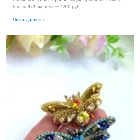
броши 6х3 см цена — 1200 руб
Брошь
Читать далее »
«Снегирь»
—
31
октября
2024