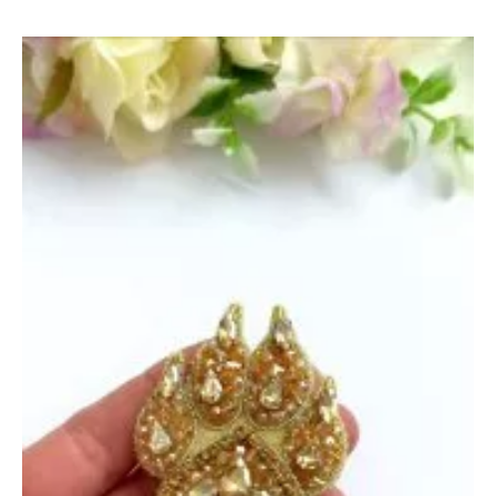
Собака
и
Песик
—
23
октября
2024