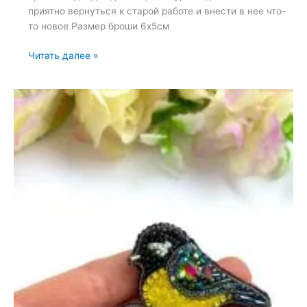
приятно вернуться к старой работе и внести в нее что-
то новое Размер броши 6х5см
Броши:
Читать далее »
След
и
Лапка