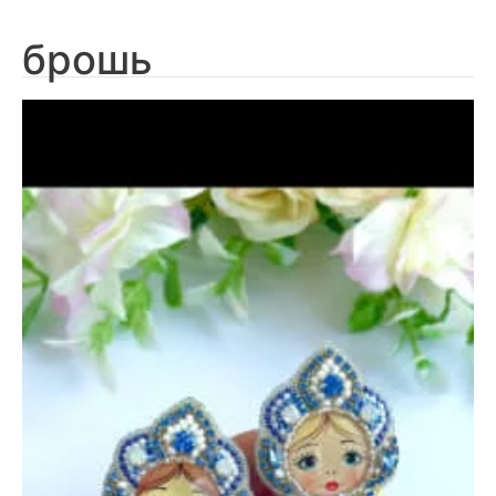
брошь