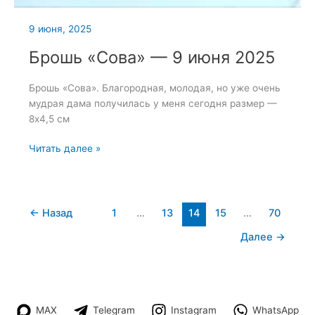
9 июня, 2025
Брошь «Сова» — 9 июня 2025
Брошь «Сова». Благородная, молодая, но уже очень
мудрая дама получилась у меня сегодня размер —
8х4,5 см
Брошь
Читать далее »
«Сова»
—
9
июня
←
Назад
1
…
13
14
15
…
70
2025
Далее
→
MAX
Telegram
Instagram
WhatsApp