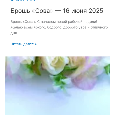
16 июня, 2025
Брошь «Сова» — 16 июня 2025
Брошь «Сова». С началом новой рабочей недели!
Желаю всем яркого, бодрого, доброго утра и отличного
дня
Брошь
Читать далее »
«Сова»
—
16
июня
2025