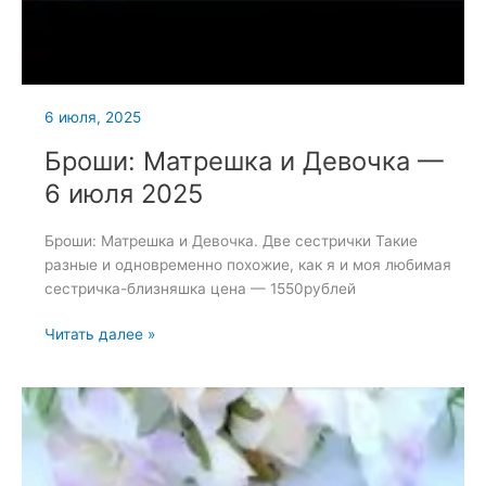
6 июля, 2025
Броши: Матрешка и Девочка —
6 июля 2025
Броши: Матрешка и Девочка. Две сестрички Такие
разные и одновременно похожие, как я и моя любимая
сестричка-близняшка цена — 1550рублей
Броши:
Читать далее »
Матрешка
и
Девочка
—
6
июля