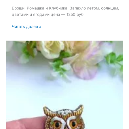
Броши: Ромашка и Клубника. Запахло летом, солнцем,
цветами и ягодами цена — 1250 руб
Броши:
Читать далее »
Ромашка
и
Клубника