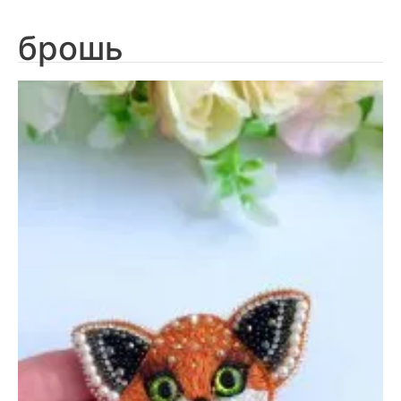
брошь