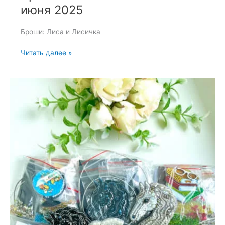
июня 2025
Броши: Лиса и Лисичка
Броши:
Читать далее »
Лиса
и
Лисичка
—
6
июня
2025