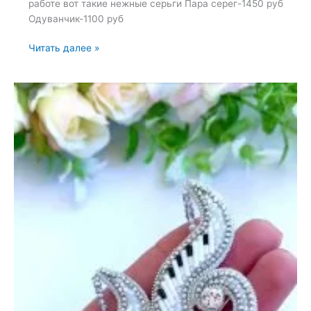
работе вот такие нежные серьги Пара серег-1450 руб
Одуванчик-1100 руб
Броши:
Читать далее »
Висячиесерьги,
Одуванчик
и
Пара
серег