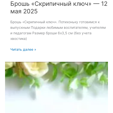
Брошь «Скрипичный ключ» — 12
мая 2025
Брошь «Скрипичный ключ». Потихоньку готовимся к
выпускным Подарки любимым воспитателям, учителям
и педагогам Размер броши 6х3,5 см (без учета
хвостика)
Брошь
Читать далее »
«Скрипичный
ключ»
—
12
мая
2025