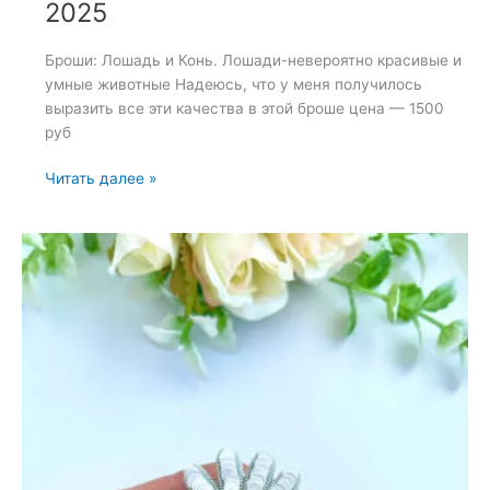
2025
Броши: Лошадь и Конь. Лошади-невероятно красивые и
умные животные Надеюсь, что у меня получилось
выразить все эти качества в этой броше цена — 1500
руб
Броши:
Читать далее »
Лошадь
и
Конь
—
31
мая
2025