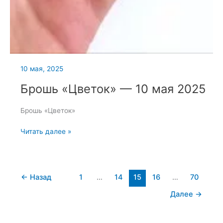
10 мая, 2025
Брошь «Цветок» — 10 мая 2025
Брошь «Цветок»
Брошь
Читать далее »
«Цветок»
—
10
мая
←
Назад
1
…
14
15
16
…
70
2025
Далее
→