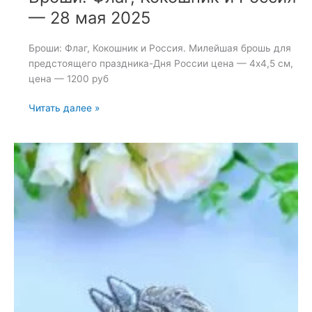
— 28 мая 2025
Броши: Флаг, Кокошник и Россия. Милейшая брошь для
предстоящего праздника-Дня России цена — 4х4,5 см,
цена — 1200 руб
Броши:
Читать далее »
Флаг,
Кокошник
и
Россия
—
28
мая
2025