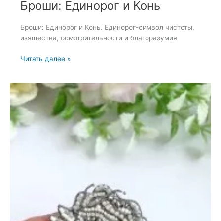
Броши: Единорог и Конь
Броши: Единорог и Конь. Единорог-символ чистоты,
изящества, осмотрительности и благоразумия
Броши:
Читать далее »
Единорог
и
Конь