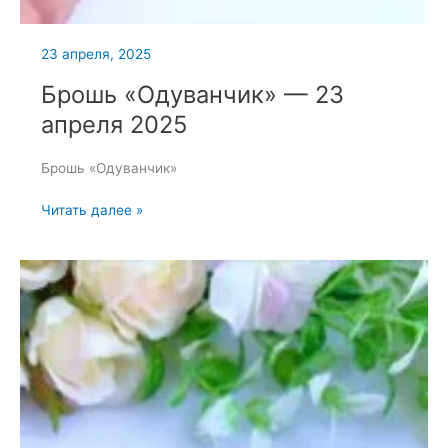
23 апреля, 2025
Брошь «Одуванчик» — 23
апреля 2025
Брошь «Одуванчик»
Брошь
Читать далее »
«Одуванчик»
—
23
апреля
2025