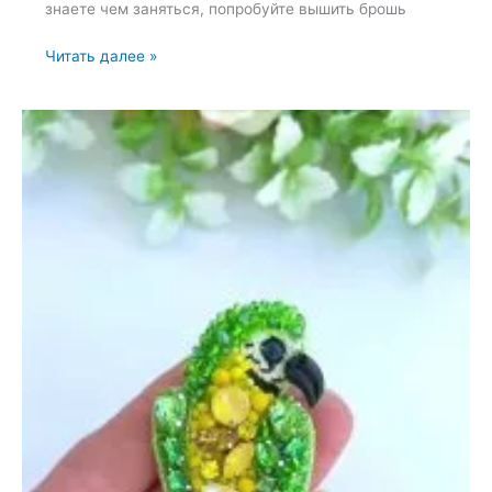
знаете чем заняться, попробуйте вышить брошь
Набор
Читать далее »
для
вышивки
броши
—
1
апреля
2025