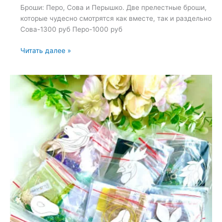
Броши: Перо, Сова и Перышко. Две прелестные броши,
которые чудесно смотрятся как вместе, так и раздельно
Сова-1300 руб Перо-1000 руб
Броши:
Читать далее »
Перо,
Сова
и
Перышко