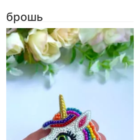
брошь