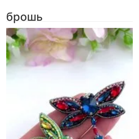
брошь