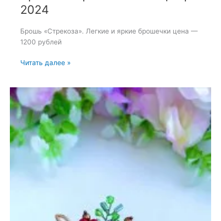
2024
Брошь «Стрекоза». Легкие и яркие брошечки цена —
1200 рублей
Брошь
Читать далее »
«Стрекоза»
—
18
февраля
2024