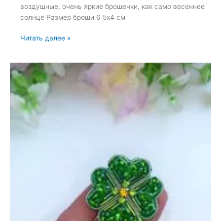
воздушные, очень яркие брошечки, как само весеннее
солнце Размер броши 6 5х4 см
Броши:
Читать далее »
Мотылек,
Светлячок
и
Бабочка
—
12
февраля
2024