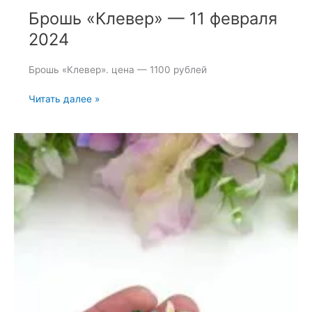
Брошь «Клевер» — 11 февраля
2024
Брошь «Клевер». цена — 1100 рублей
Брошь
Читать далее »
«Клевер»
—
11
февраля
2024